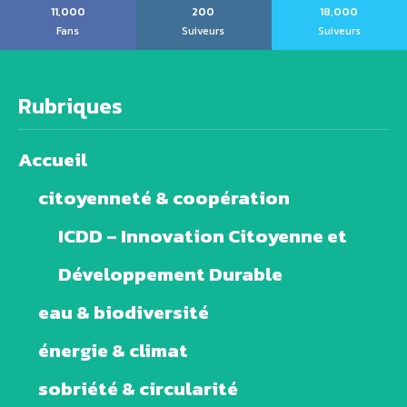
11,000
200
18,000
Fans
Suiveurs
Suiveurs
Rubriques
Accueil
citoyenneté & coopération
ICDD – Innovation Citoyenne et
Développement Durable
eau & biodiversité
énergie & climat
sobriété & circularité