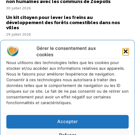
non humaines avec les communs de Zoepolis
30 juillet 2026
Un kit citoyen pour lever les freins au
développement des forêts comestibles dans nos
villes
29 juillet 2026
L’éco-anxiété informe et l’éco-lucidité transforme
Gérer le consentement aux
28 juillet 2026
cookies
7 indicateurs pour des villes résilientes et durables,
Nous utilisons des technologies telles que les cookies pour
adaptées au changement climatique
stocker et/ou accéder aux informations relatives aux appareils.
27 juillet 2026
Nous le faisons pour améliorer l’expérience de navigation.
Consentir à ces technologies nous autorisera à traiter des
données telles que le comportement de navigation ou les ID
uniques sur ce site. Le fait de ne pas consentir ou de retirer son
consentement peut avoir un effet négatif sur certaines
fonctionnalités et caractéristiques.
Accepter