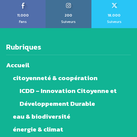
11,000
200
18,000
Fans
Suiveurs
Suiveurs
Rubriques
Accueil
citoyenneté & coopération
ICDD – Innovation Citoyenne et
Développement Durable
eau & biodiversité
énergie & climat