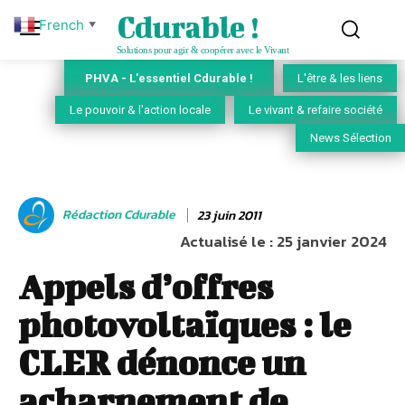
Cdurable !
French
▼
Solutions pour agir & coopérer avec le Vivant
PHVA - L'essentiel Cdurable !
L'être & les liens
Le pouvoir & l'action locale
Le vivant & refaire société
News Sélection
Rédaction Cdurable
23 juin 2011
Actualisé le :
25 janvier 2024
Appels d’offres
photovoltaïques : le
CLER dénonce un
acharnement de