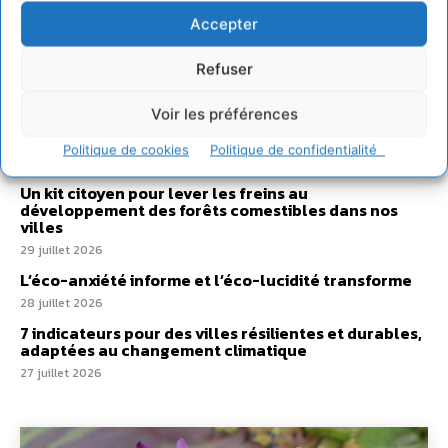
Accepter
Comment le sol français a perdu sa mémoire
hydrique et déréglé tout le territoire (2020-2026)
Refuser
2 août 2026
Voir les préférences
Développer notre attention aux espèces vivantes
non humaines avec les communs de Zoepolis
Politique de cookies
Politique de confidentialité
30 juillet 2026
Un kit citoyen pour lever les freins au
développement des forêts comestibles dans nos
villes
29 juillet 2026
L’éco-anxiété informe et l’éco-lucidité transforme
28 juillet 2026
7 indicateurs pour des villes résilientes et durables,
adaptées au changement climatique
27 juillet 2026