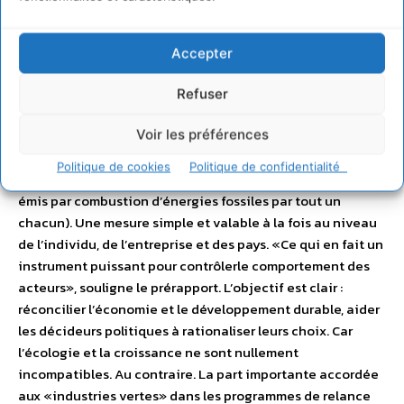
commission Stiglitz n’envisage pas de substituer au PIB un
autre indicateur synthétique unique. Il s’agit d’apporter
des éclairages complémentaires. Un «PIB vert»,
Accepter
s’efforçant de prendre en compte le coût de régénération
des ressources naturelles, serait au moins aussi arbitraire.
Refuser
Cela impliquerait des hypothèses trop nombreuses pour
Voir les préférences
être acceptées par l’opinion publique. Il faut être
facilement compréhensible. D’où, par exemple, l’intérêt de
Politique de cookies
Politique de confidentialité
l’«empreinte carbone» (le volume de dioxyde de carbone
émis par combustion d’énergies fossiles par tout un
chacun). Une mesure simple et valable à la fois au niveau
de l’individu, de l’entreprise et des pays. «Ce qui en fait un
instrument puissant pour contrôlerle comportement des
acteurs», souligne le prérapport. L’objectif est clair :
réconcilier l’économie et le développement durable, aider
les décideurs politiques à rationaliser leurs choix. Car
l’écologie et la croissance ne sont nullement
incompatibles. Au contraire. La part importante accordée
aux «industries vertes» dans les programmes de relance