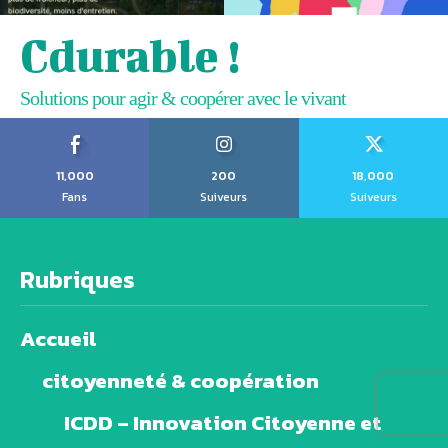
Cdurable !
Solutions pour agir & coopérer avec le vivant
11,000
200
18,000
Fans
Suiveurs
Suiveurs
Rubriques
Accueil
citoyenneté & coopération
ICDD – Innovation Citoyenne et