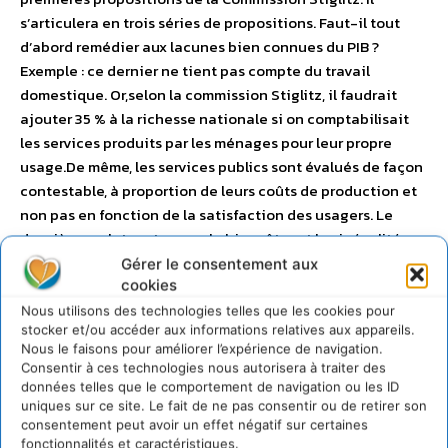
s’articulera en trois séries de propositions. Faut-il tout
d’abord remédier aux lacunes bien connues du PIB ?
Exemple : ce dernier ne tient pas compte du travail
domestique. Or,selon la commission Stiglitz, il faudrait
ajouter 35 % à la richesse nationale si on comptabilisait
les services produits par les ménages pour leur propre
usage.De même, les services publics sont évalués de façon
contestable, à proportion de leurs coûts de production et
non pas en fonction de la satisfaction des usagers. Le
deuxième volet portera sur le bien-être et les inégalités,
que le PIB ignore superbement. Seule lui importe la valeur
Gérer le consentement aux
cookies
des produits, au prix du marché, indépendamment de la
satisfaction «subjective» des consommateurs. Troisième
Nous utilisons des technologies telles que les cookies pour
stocker et/ou accéder aux informations relatives aux appareils.
axe, la préservation de l’environnement. Elle échappe
Nous le faisons pour améliorer l’expérience de navigation.
aujourd’hui au calcul de la richesse nationale. Ainsi, une
Consentir à ces technologies nous autorisera à traiter des
marée noire contribue-t-elle à accroître la production
données telles que le comportement de navigation ou les ID
dans la mesure où il faut mobiliser des ressources pour en
uniques sur ce site. Le fait de ne pas consentir ou de retirer son
consentement peut avoir un effet négatif sur certaines
combattre les dégâts ! Au grand dam des écologistes. La
fonctionnalités et caractéristiques.