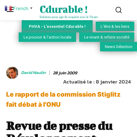
Cdurable !
French
▼
Solutions pour agir & coopérer avec le Vivant
PHVA - L'essentiel Cdurable !
L'être & les liens
Le pouvoir & l'action locale
Le vivant & refaire société
News Sélection
David Naulin
28 juin 2009
Actualisé le :
8 janvier 2024
Le rapport de la commission Stiglitz
fait débat à l'ONU
Revue de presse du