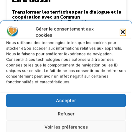
Transformer les territoires par le dialogue et la
coopération avec un Commun
d’Accompagnement des Transitions
Gérer le consentement aux
7 août 2026
cookies
Soutenir un pastoralisme durable en faveur de
socio-écosystèmes résilients
Nous utilisons des technologies telles que les cookies pour
stocker et/ou accéder aux informations relatives aux appareils.
6 août 2026
Nous le faisons pour améliorer l’expérience de navigation.
S’inspirer de l’arbre pour un modèle
Consentir à ces technologies nous autorisera à traiter des
économique régénératif du vivant …
données telles que le comportement de navigation ou les ID
5 août 2026
uniques sur ce site. Le fait de ne pas consentir ou de retirer son
consentement peut avoir un effet négatif sur certaines
IPBES : le « GIEC de la biodiversité » appelle les
fonctionnalités et caractéristiques.
entreprises à devenir des alliées du vivant
4 août 2026
Accepter
Refuser
Newsletter
Voir les préférences