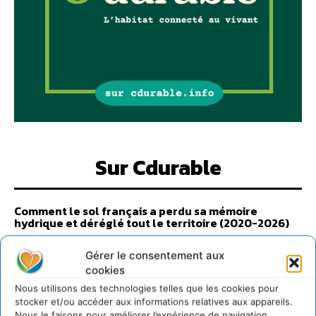
Sur Cdurable
Comment le sol français a perdu sa mémoire
hydrique et déréglé tout le territoire (2020-2026)
2 août 2026
Gérer le consentement aux
Développer notre attention aux espèces vivantes
cookies
non humaines avec les communs de Zoepolis
30 juillet 2026
Nous utilisons des technologies telles que les cookies pour
stocker et/ou accéder aux informations relatives aux appareils.
Un kit citoyen pour lever les freins au
Nous le faisons pour améliorer l’expérience de navigation.