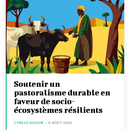
Soutenir un
pastoralisme durable en
faveur de socio-
écosystèmes résilients
CYRILLE SOUCHE
-
6 AOÛT 2026