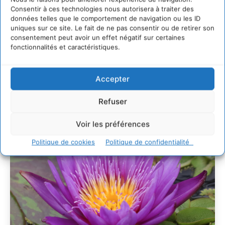
développement des forêts comestibles dans nos
Consentir à ces technologies nous autorisera à traiter des
villes
données telles que le comportement de navigation ou les ID
29 juillet 2026
uniques sur ce site. Le fait de ne pas consentir ou de retirer son
L’éco-anxiété informe et l’éco-lucidité transforme
consentement peut avoir un effet négatif sur certaines
fonctionnalités et caractéristiques.
28 juillet 2026
7 indicateurs pour des villes résilientes et durables,
adaptées au changement climatique
Accepter
27 juillet 2026
Refuser
Voir les préférences
Politique de cookies
Politique de confidentialité