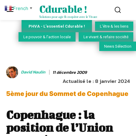
Cdurable !
French
▼
Solutions pour agir & coopérer avec le Vivant
PHVA - L'essentiel Cdurable !
L'être & les liens
Le pouvoir & l'action locale
Le vivant & refaire société
News Sélection
David Naulin
11 décembre 2009
Actualisé le :
8 janvier 2024
5ème jour du Sommet de Copenhague
Copenhague : la
position de l’Union