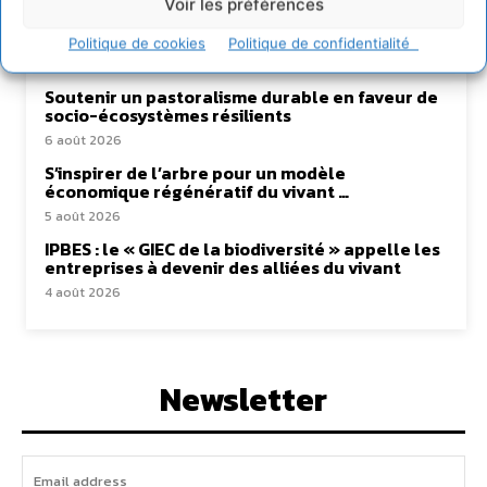
Transformer les territoires par le dialogue et la
Voir les préférences
coopération avec un Commun
d’Accompagnement des Transitions
Politique de cookies
Politique de confidentialité
7 août 2026
Soutenir un pastoralisme durable en faveur de
socio-écosystèmes résilients
6 août 2026
S’inspirer de l’arbre pour un modèle
économique régénératif du vivant …
5 août 2026
IPBES : le « GIEC de la biodiversité » appelle les
entreprises à devenir des alliées du vivant
4 août 2026
Newsletter