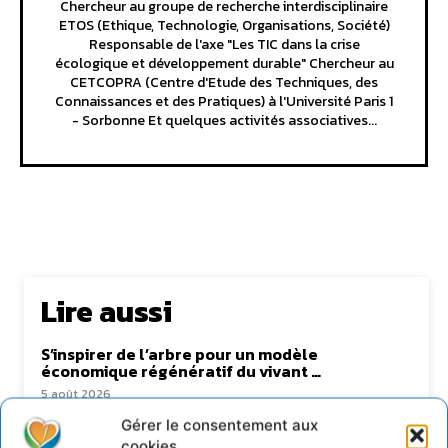
Chercheur au groupe de recherche interdisciplinaire
ETOS (Ethique, Technologie, Organisations, Société)
Responsable de l'axe "Les TIC dans la crise
écologique et développement durable" Chercheur au
CETCOPRA (Centre d'Etude des Techniques, des
Connaissances et des Pratiques) à l'Université Paris 1
- Sorbonne Et quelques activités associatives...
Lire aussi
S’inspirer de l’arbre pour un modèle
économique régénératif du vivant …
5 août 2026
IPBES : le « GIEC de la biodiversité » appelle les
Gérer le consentement aux
entreprises à devenir des alliées du vivant
cookies