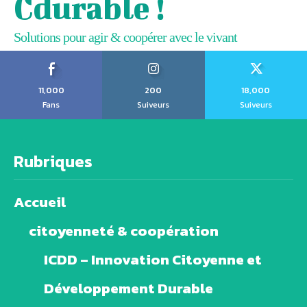
Cdurable !
Solutions pour agir & coopérer avec le vivant
11,000
200
18,000
Fans
Suiveurs
Suiveurs
Rubriques
Accueil
citoyenneté & coopération
ICDD – Innovation Citoyenne et
Développement Durable