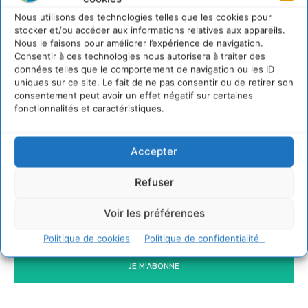
4 août 2026
Nous utilisons des technologies telles que les cookies pour
Comment le sol français a perdu sa mémoire
stocker et/ou accéder aux informations relatives aux appareils.
hydrique et déréglé tout le territoire (2020-
Nous le faisons pour améliorer l’expérience de navigation.
2026)
Consentir à ces technologies nous autorisera à traiter des
données telles que le comportement de navigation ou les ID
2 août 2026
uniques sur ce site. Le fait de ne pas consentir ou de retirer son
Permaculture, la Voie de l’Autonomie
consentement peut avoir un effet négatif sur certaines
30 juillet 2026
fonctionnalités et caractéristiques.
Accepter
Newsletter
Refuser
Voir les préférences
Politique de cookies
Politique de confidentialité
JE M'ABONNE