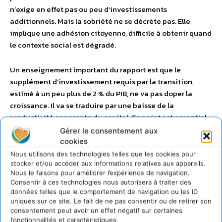
n’exige en effet pas ou peu d’investissements
additionnels. Mais la sobriété ne se décrète pas. Elle
implique une adhésion citoyenne, difficile à obtenir quand
le contexte social est dégradé.
Un enseignement important du rapport est que le
supplément d’investissement requis par la transition,
estimé à un peu plus de 2 % du PIB, ne va pas doper la
croissance. Il va se traduire par une baisse de la
productivité apparente du capital. Ce point est essentiel :
ce qui réduit les
émissions de CO₂
, ce n’est pas d’investir
Gérer le consentement aux
dans des sources décarbonées. C’est de désinvestir des
cookies
sources fossiles en retirant ou reconvertissant le capital
Nous utilisons des technologies telles que les cookies pour
lié à la production ou l’utilisation de l’énergie fossile. La
stocker et/ou accéder aux informations relatives aux appareils.
Nous le faisons pour améliorer l’expérience de navigation.
capacité productive n’est donc pas accrue par
Consentir à ces technologies nous autorisera à traiter des
l’investissement bas carbone et il faut financer le
données telles que le comportement de navigation ou les ID
désinvestissement en assurant les reconversions
uniques sur ce site. Le fait de ne pas consentir ou de retirer son
consentement peut avoir un effet négatif sur certaines
industrielles et professionnelles.
fonctionnalités et caractéristiques.