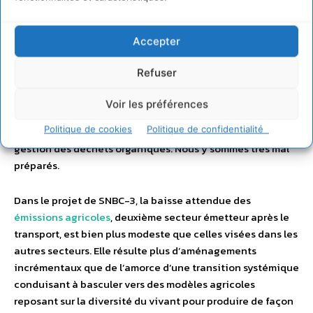
Attention, carbone vivant !
Accepter
Pour viser la neutralité climat, il ne suffit pas d’opérer la
Refuser
transition énergétique en s’affranchissant de la
dépendance à l’énergie fossile. Il faut opérer une seconde
Voir les préférences
transformation systémique concernant les activités
Politique de cookies
Politique de confidentialité
travaillant le « carbone vivant » : l’agriculture, la forêt, la
gestion des déchets organiques. Nous y sommes très mal
préparés.
Dans le projet de SNBC-3, la baisse attendue des
émissions agricoles
, deuxième secteur émetteur après le
transport, est bien plus modeste que celles visées dans les
autres secteurs. Elle résulte plus d’aménagements
incrémentaux que de l’amorce d’une transition systémique
conduisant à basculer vers des modèles agricoles
reposant sur la diversité du vivant pour produire de façon