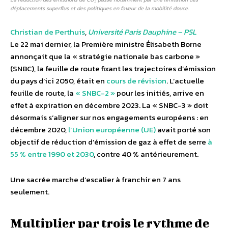
déplacements superflus et des politiques en faveur de la mobilité douce.
Christian de Perthuis
,
Université Paris Dauphine – PSL
Le 22 mai dernier, la Première ministre Élisabeth Borne
annonçait que la « stratégie nationale bas carbone »
(SNBC), la feuille de route fixant les trajectoires d’émission
du pays d’ici 2050, était en
cours de révision
. L’actuelle
feuille de route, la
« SNBC-2 »
pour les initiés, arrive en
effet à expiration en décembre 2023. La « SNBC-3 » doit
désormais s’aligner sur nos engagements européens : en
décembre 2020,
l’Union européenne (UE)
avait porté son
objectif de réduction d’émission de gaz à effet de serre
à
55 % entre 1990 et 2030
, contre 40 % antérieurement.
Une sacrée marche d’escalier à franchir en 7 ans
seulement.
Multiplier par trois le rythme de