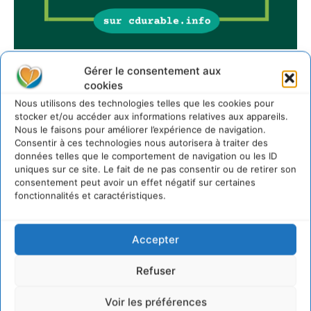
Gérer le consentement aux
cookies
Sur Cdurable
Nous utilisons des technologies telles que les cookies pour
stocker et/ou accéder aux informations relatives aux appareils.
Nous le faisons pour améliorer l’expérience de navigation.
Comment le sol français a perdu sa mémoire
Consentir à ces technologies nous autorisera à traiter des
hydrique et déréglé tout le territoire (2020-2026)
données telles que le comportement de navigation ou les ID
2 août 2026
uniques sur ce site. Le fait de ne pas consentir ou de retirer son
consentement peut avoir un effet négatif sur certaines
Développer notre attention aux espèces vivantes
non humaines avec les communs de Zoepolis
fonctionnalités et caractéristiques.
30 juillet 2026
Un kit citoyen pour lever les freins au
Accepter
développement des forêts comestibles dans nos
villes
Refuser
29 juillet 2026
L’éco-anxiété informe et l’éco-lucidité transforme
Voir les préférences
28 juillet 2026