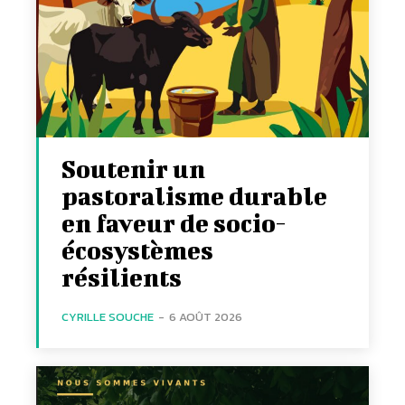
Soutenir un
pastoralisme durable
en faveur de socio-
écosystèmes
résilients
CYRILLE SOUCHE
-
6 AOÛT 2026