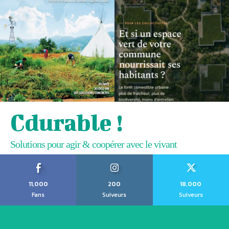
Cdurable !
Solutions pour agir & coopérer avec le vivant
11,000
200
18,000
Fans
Suiveurs
Suiveurs