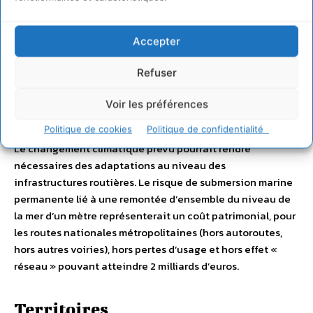
que dans toutes les zones géographiques de France
métropolitaine, le secteur du tourisme devra s’adapter aux
manifestations futures du changement climatique pour
Accepter
limiter les impacts négatifs et en saisir les opportunités
potentielles.
Refuser
Voir les préférences
Infrastructures de transport
Politique de cookies
Politique de confidentialité
Le changement climatique prévu pourrait rendre
nécessaires des adaptations au niveau des
infrastructures routières. Le risque de submersion marine
permanente lié à une remontée d’ensemble du niveau de
la mer d’un mètre représenterait un coût patrimonial, pour
les routes nationales métropolitaines (hors autoroutes,
hors autres voiries), hors pertes d’usage et hors effet «
réseau » pouvant atteindre 2 milliards d’euros.
Territoires