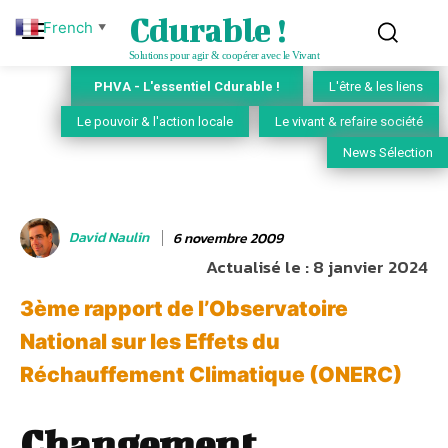
Cdurable !
French
▼
Solutions pour agir & coopérer avec le Vivant
PHVA - L'essentiel Cdurable !
L'être & les liens
Le pouvoir & l'action locale
Le vivant & refaire société
News Sélection
David Naulin
6 novembre 2009
Actualisé le :
8 janvier 2024
3ème rapport de l’Observatoire
National sur les Effets du
Réchauffement Climatique (ONERC)
Changement