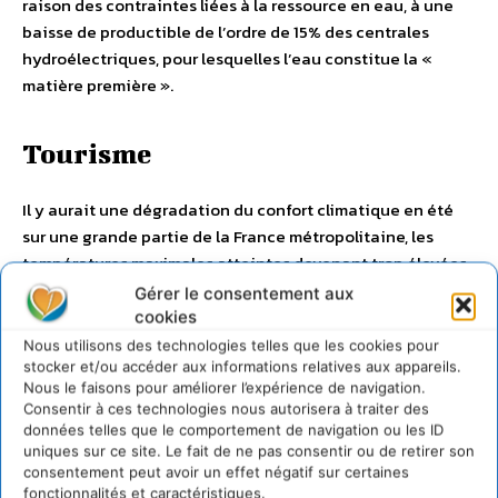
raison des contraintes liées à la ressource en eau, à une
baisse de productible de l’ordre de 15% des centrales
hydroélectriques, pour lesquelles l’eau constitue la «
matière première ».
Tourisme
Il y aurait une dégradation du confort climatique en été
sur une grande partie de la France métropolitaine, les
températures maximales atteintes devenant trop élevées
pour permettre un confort maximal des touristes. En 2100,
Gérer le consentement aux
un impact significatif sur le chiffre d’affaire estival est à
cookies
attendre, en raison d’une évolution à la baisse de
Nous utilisons des technologies telles que les cookies pour
l’attractivité touristique sauf dans le nord-ouest de la
stocker et/ou accéder aux informations relatives aux appareils.
Nous le faisons pour améliorer l’expérience de navigation.
France et de certains départements des Alpes. Concernant
Consentir à ces technologies nous autorisera à traiter des
les sports d’hiver, une étude de l’OCDE en 2006 indique
données telles que le comportement de navigation ou les ID
que, dans les Alpes, la diminution du manteau neigeux
uniques sur ce site. Le fait de ne pas consentir ou de retirer son
consentement peut avoir un effet négatif sur certaines
réduira la fiabilité de l’enneigement. Ce travail indique
fonctionnalités et caractéristiques.