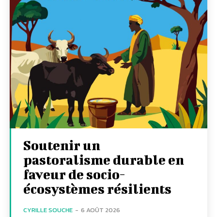
Soutenir un
pastoralisme durable en
faveur de socio-
écosystèmes résilients
CYRILLE SOUCHE
-
6 AOÛT 2026