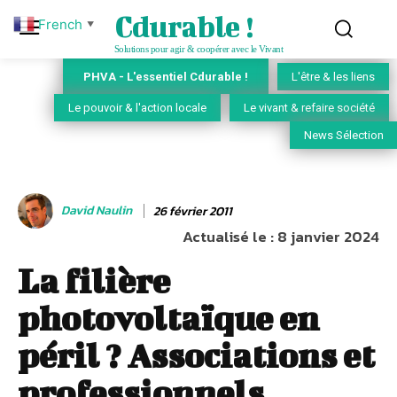
Cdurable !
French
▼
Solutions pour agir & coopérer avec le Vivant
PHVA - L'essentiel Cdurable !
L'être & les liens
Le pouvoir & l'action locale
Le vivant & refaire société
News Sélection
David Naulin
26 février 2011
Actualisé le :
8 janvier 2024
La filière
photovoltaïque en
péril ? Associations et
professionnels