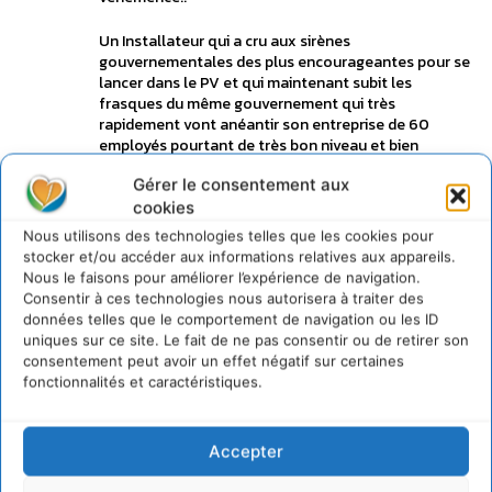
Un Installateur qui a cru aux sirènes
gouvernementales des plus encourageantes pour se
lancer dans le PV et qui maintenant subit les
frasques du même gouvernement qui très
rapidement vont anéantir son entreprise de 60
employés pourtant de très bon niveau et bien
spécialisée en PV pour prétendre exporter si vie lui
Gérer le consentement aux
est laissée
cookies
Connecter pour laisser un commentaire
Nous utilisons des technologies telles que les cookies pour
stocker et/ou accéder aux informations relatives aux appareils.
Anonyme
16 avril 2012 à 23h23
Nous le faisons pour améliorer l’expérience de navigation.
La filière photovoltaïque en péril ?
Consentir à ces technologies nous autorisera à traiter des
Associations et professionnels dénoncent le
données telles que le comportement de navigation ou les ID
changement de cap du gouvernement
uniques sur ce site. Le fait de ne pas consentir ou de retirer son
_, Have you thought about adding some relevant
consentement peut avoir un effet négatif sur certaines
links to the article? I think it will really enhance my
fonctionnalités et caractéristiques.
understanding.
Connecter pour laisser un commentaire
Accepter
LAISSER UN COMMENTAIRE