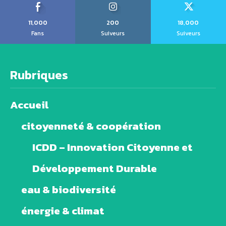
11,000
200
18,000
Fans
Suiveurs
Suiveurs
Rubriques
Accueil
citoyenneté & coopération
ICDD – Innovation Citoyenne et
Développement Durable
eau & biodiversité
énergie & climat