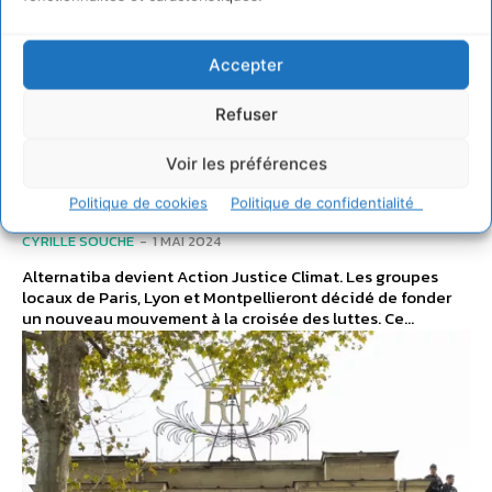
Action Justice Climat
Accepter
pour une écologie
Refuser
populaire et
Voir les préférences
émancipatrice
Politique de cookies
Politique de confidentialité
CYRILLE SOUCHE
-
1 MAI 2024
Alternatiba devient Action Justice Climat. Les groupes
locaux de Paris, Lyon et Montpellieront décidé de fonder
un nouveau mouvement à la croisée des luttes. Ce...