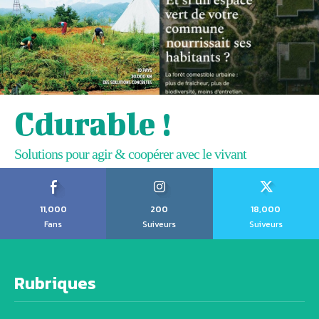
Cdurable !
Solutions pour agir & coopérer avec le vivant
11,000
200
18,000
Fans
Suiveurs
Suiveurs
Rubriques