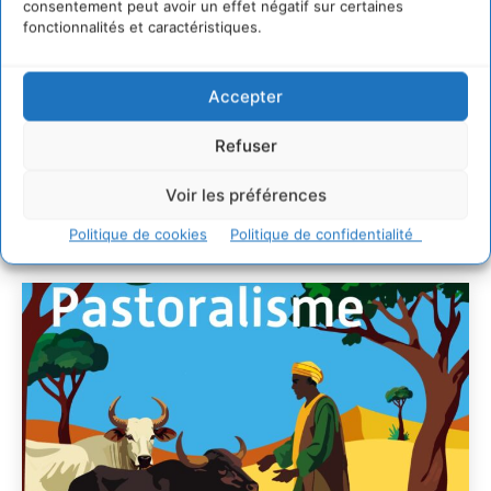
territoires par le
consentement peut avoir un effet négatif sur certaines
fonctionnalités et caractéristiques.
dialogue et la
coopération avec un
Accepter
Commun
d’Accompagnement des
Refuser
Transitions
Voir les préférences
CYRILLE SOUCHE
-
7 AOÛT 2026
Politique de cookies
Politique de confidentialité