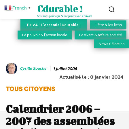
Cdurable !
French
▼
Solutions pour agir & coopérer avec le Vivant
PHVA - L'essentiel Cdurable !
L'être & les liens
Le pouvoir & l'action locale
Le vivant & refaire société
News Sélection
Cyrille Souche
1 juillet 2006
Actualisé le :
8 janvier 2024
TOUS CITOYENS
Calendrier 2006 –
2007 des assemblées