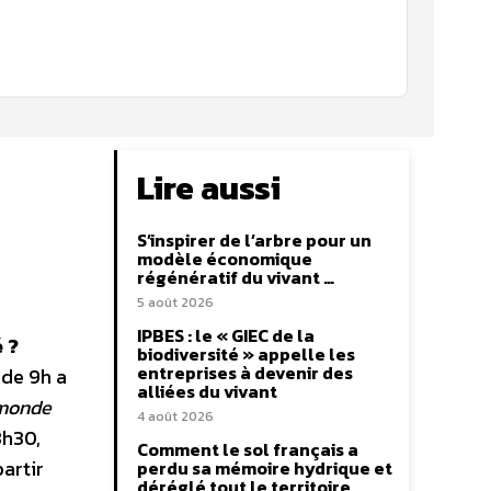
Lire aussi
S’inspirer de l’arbre pour un
modèle économique
régénératif du vivant …
5 août 2026
IPBES : le « GIEC de la
 ?
biodiversité » appelle les
entreprises à devenir des
de 9h a
alliées du vivant
 monde
4 août 2026
3h30,
Comment le sol français a
artir
perdu sa mémoire hydrique et
déréglé tout le territoire