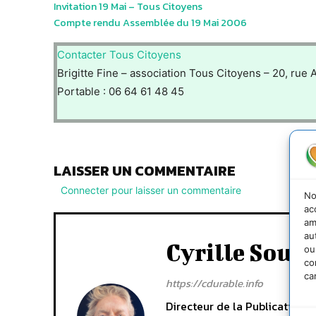
Invitation 19 Mai – Tous Citoyens
Compte rendu Assemblée du 19 Mai 2006
Contacter Tous Citoyens
Brigitte Fine – association Tous Citoyens – 20, rue
Portable : 06 64 61 48 45
LAISSER UN COMMENTAIRE
Connecter pour laisser un commentaire
No
ac
am
au
Cyrille Souc
ou
co
ca
https://cdurable.info
Directeur de la Publication C