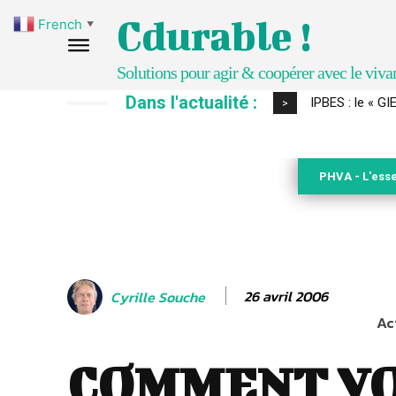
Cdurable !
French
▼
Solutions pour agir & coopérer avec le viva
Dans l'actualité :
IPBES : le « GIEC 
Comment le sol
>
PHVA - L'esse
26 avril 2006
Cyrille Souche
Ac
COMMENT V