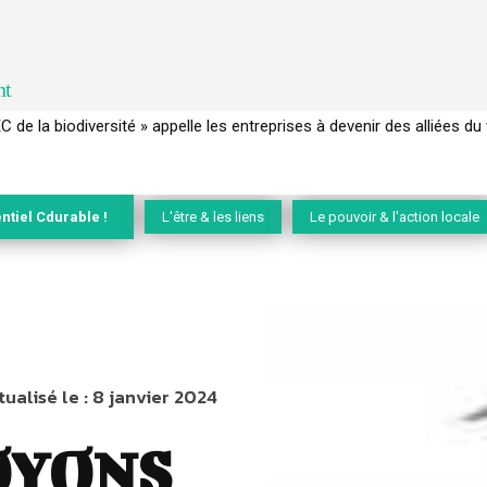
nt
de la biodiversité » appelle les entreprises à devenir des alliées du viv
 français a perdu sa mémoire hydrique et déréglé tout le territoire 
ntiel Cdurable !
L'être & les liens
Le pouvoir & l'action locale
tualisé le :
8 janvier 2024
OYONS