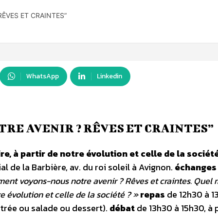
ÊVES ET CRAINTES”
WhatsApp
Linkedin
RE AVENIR ? RÊVES ET CRAINTES”
 à partir de notre évolution et celle de la société
al de la Barbière, av. du roi soleil à Avignon.
échanges
ent voyons-nous notre avenir ? Rêves et craintes. Quel
e évolution et celle de la société ? »
repas
de 12h30 à 1
trée ou salade ou dessert).
débat
de 13h30 à 15h30, à p