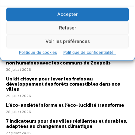
Sur Cdurable
Accepter
Refuser
Comment le sol français a perdu sa mémoire
hydrique et déréglé tout le territoire (2020-2026)
Voir les préférences
2 août 2026
Politique de cookies
Politique de confidentialité
Développer notre attention aux espèces vivantes
non humaines avec les communs de Zoepolis
30 juillet 2026
Un kit citoyen pour lever les freins au
développement des forêts comestibles dans nos
villes
29 juillet 2026
L’éco-anxiété informe et l’éco-lucidité transforme
28 juillet 2026
7 indicateurs pour des villes résilientes et durables,
adaptées au changement climatique
27 juillet 2026