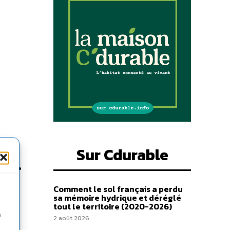
Sur Cdurable
r
 à : •
les
Comment le sol français a perdu
ètes
sa mémoire hydrique et déréglé
tout le territoire (2020-2026)
n
2 août 2026