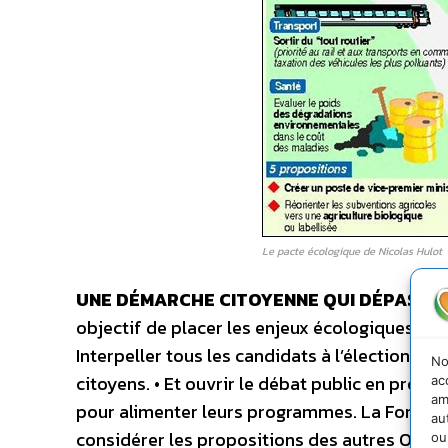
Le pacte écologique de Nicolas Hulot
UNE DÉMARCHE CITOYENNE QUI DÉPASSE L
objectif de placer les enjeux écologiques et cl
Interpeller tous les candidats à l’élection prés
No
citoyens. • Et ouvrir le débat public en prop
ac
am
pour alimenter leurs programmes. La Fondati
au
considérer les propositions des autres ONG
ou