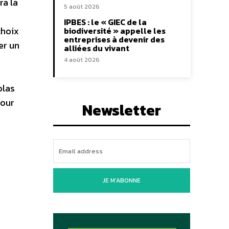
ra la
5 août 2026
IPBES : le « GIEC de la
choix
biodiversité » appelle les
entreprises à devenir des
er un
alliées du vivant
4 août 2026
olas
tour
Newsletter
JE M'ABONNE