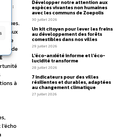
Développer notre attention aux
emps :
espèces vivantes non humaines
avec les communs de Zoepolis
30 juillet 2026
litiques.
Un kit citoyen pour lever les freins
nde aux
s
au développement des forêts
comestibles dans nos villes
er, de
29 juillet 2026
ponse de
L’éco-anxiété informe et l’éco-
E
lucidité transforme
rtunité
28 juillet 2026
s
7 indicateurs pour des villes
résilientes et durables, adaptées
tions à
au changement climatique
27 juillet 2026
es,
 l’écho
à