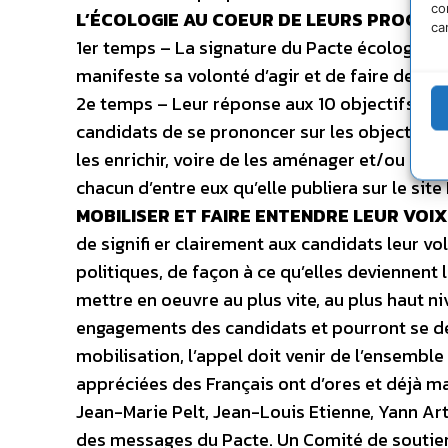
co
L’ÉCOLOGIE AU COEUR DE LEURS PROGR
ca
1er temps – La signature du Pacte écologique
manifeste sa volonté d’agir et de faire de l’é
2e temps – Leur réponse aux 10 objectifs et 
candidats de se prononcer sur les objectifs et
les enrichir, voire de les aménager et/ou de
chacun d’entre eux qu’elle publiera sur le sit
MOBILISER ET FAIRE ENTENDRE LEUR VOIX
de signifi er clairement aux candidats leur v
politiques, de façon à ce qu’elles deviennent
mettre en oeuvre au plus vite, au plus haut niv
engagements des candidats et pourront se dé
mobilisation, l’appel doit venir de l’ensemble
appréciées des Français ont d’ores et déjà m
Jean-Marie Pelt, Jean-Louis Etienne, Yann Art
des messages du Pacte. Un Comité de soutien a