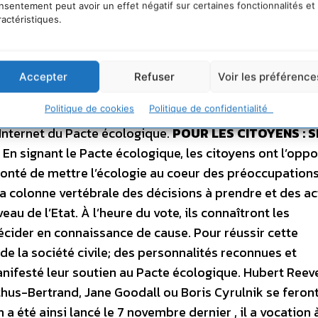
nsentement peut avoir un effet négatif sur certaines fonctionnalités et
AMMES
L’engagement des candidats s’articule en deux t
ractéristiques.
 Un engagement écrit solennel par lequel le candidat
cologie une priorité nationale dépassant les clivages po
aux 5 propositions de la Fondation Nicolas Hulot dema
Accepter
Refuser
Voir les préférence
 propositions. Il s’agira pour les candidats de les étudi
Politique de cookies
Politique de confidentialité
 proposer des alternatives. La Fondation attend une ré
e Internet du Pacte écologique.
POUR LES CITOYENS : S
En signant le Pacte écologique, les citoyens ont l’oppo
olonté de mettre l’écologie au coeur des préoccupation
 la colonne vertébrale des décisions à prendre et des ac
eau de l’Etat. À l’heure du vote, ils connaîtront les
cider en connaissance de cause. Pour réussir cette
 de la société civile; des personnalités reconnues et
anifesté leur soutien au Pacte écologique. Hubert Reev
hus-Bertrand, Jane Goodall ou Boris Cyrulnik se feront
 été ainsi lancé le 7 novembre dernier , il a vocation 