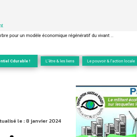
nt
l’arbre pour un modèle économique régénératif du vivant …
ntiel Cdurable !
L'être & les liens
Le pouvoir & l'action locale
tualisé le :
8 janvier 2024