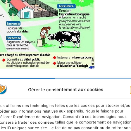
ES CLIVAGES POLITIQUES
Le Pacte écologique a pou
Gérer le consentement aux cookies
imatiques au coeur des débats politiques à venir. Il vise
identielle, au-delà des clivages politiques. • Mobiliser 
us utilisons des technologies telles que les cookies pour stocker et/ou
osant aux candidats 10 objectifs et 5 propositions concr
céder aux informations relatives aux appareils. Nous le faisons pour
éliorer l’expérience de navigation. Consentir à ces technologies nous
on Nicolas Hulot encourage également les candidats à
torisera à traiter des données telles que le comportement de navigatio
 environnementales.
POUR LES CANDIDATS : PLACER
 les ID uniques sur ce site. Le fait de ne pas consentir ou de retirer son