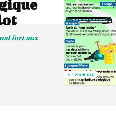
ogique
lot
al fort aux
CITOYENNETÉ