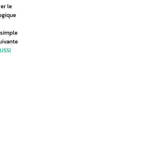
er le
logique
 simple
uivante
USSI