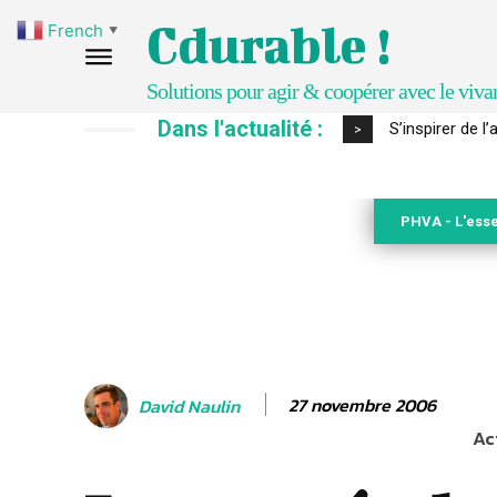
Cdurable !
French
▼
Solutions pour agir & coopérer avec le viva
Dans l'actualité :
S’inspirer de 
>
PHVA - L'esse
27 novembre 2006
David Naulin
Ac