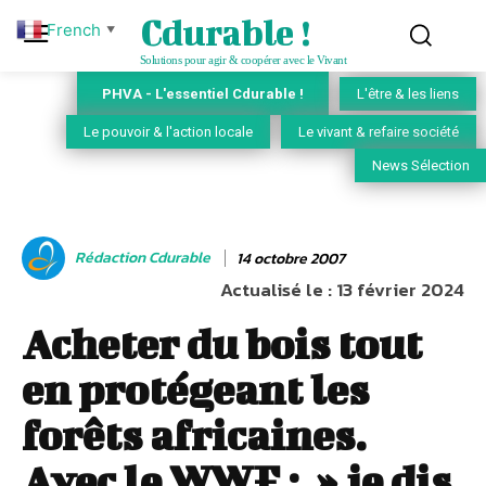
Cdurable !
French
▼
Solutions pour agir & coopérer avec le Vivant
PHVA - L'essentiel Cdurable !
L'être & les liens
Le pouvoir & l'action locale
Le vivant & refaire société
News Sélection
Rédaction Cdurable
14 octobre 2007
Actualisé le :
13 février 2024
Acheter du bois tout
en protégeant les
forêts africaines.
Avec le WWF : » je dis