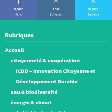
11,000
200
18,000
Fans
Suiveurs
Suiveurs
Rubriques
Accueil
citoyenneté & coopération
ICDD – Innovation Citoyenne et
Développement Durable
eau & biodiversité
énergie & climat