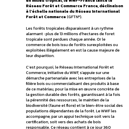
en milieu tropical, le WWF-France lance le
Réseau Forêt et Commerce France, déclinaison
à l’échelle nationale du Réseau International
Forêt et Commerce
(GFTN*).
Les forêts tropicales disparaissent à un rythme
alarmant : plus de 13 millions d’hectares de foret
tropicale sont perdues chaque année. Or le
commerce de bois issu de forêts surexploitées ou
exploitées illégalement en est la cause majeure de
leur disparition.
C’est pourquoi, le Réseau International Forêt et
Commerce, initiative du WWF, s’appuie sur une
démarche partenariale avec les entreprises de la
filière bois ou commercialisant des produits à base
de ce matériau, pour la mise en œuvre concrète de
la gestion durable des forêts, garantissant à la fois
la pérennité des ressources, le maintien de la
biodiversité (faune et flore) et le bien-être social des
populations dépendantes de la forêt. Le WWF les
accompagne, par un appui technique soit vers la
certification, soit vers des achats de bois
responsable. Ce réseau contient à ce jour 360