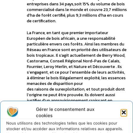
entreprises dans 34 pays,soit 15% du volume de bois
commercialisé dans le monde et couvre 23,7 millions
d’ha de forêt certifié, plus 9,3 millions d’ha en cours
de certification.
La France, en tant que premier importateur
Européen de bois africain, a une responsabilité
particulière envers ces forêts. Ainsi les membres du
Réseau en France sont en priorité des utilisateurs de
bois tropicaux. Il s’agit actuellement de Berry Wood,
Castorama, Conseil Régional Nord-Pas de Calais,
Fournier, Leroy Merlin, et Nature et Découverte . Ils
s’engagent, et ce pour l’ensemble de leurs activités,
à éliminer le bois illégalement exploité, les essences
menacées de disparition pour
des raisons de surexploitation, et tout produit dont
l’origine ne peut être prouvée. Ils doivent aussi
justifier d’un approvisionnement croissant en
produits forestiers issus de forêts certifiées par un
Gérer le consentement aux
système indépendant et crédible (FSC).
cookies
«
Il est urgent que toutes les entreprises concernées
Nous utilisons des technologies telles que les cookies pour
s’engagent à nos côtés pour cesser de participer à la
stocker et/ou accéder aux informations relatives aux appareils.