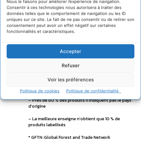
destruction des forêts tropicales
» déclare Claude
Nous le faisons pour améliorer l’expérience de navigation.
Dumont, Président du WWF-France.
Consentir à ces technologies nous autorisera à traiter des
données telles que le comportement de navigation ou les ID
uniques sur ce site. Le fait de ne pas consentir ou de retirer son
Les résultats de l’enquête 2008 sur les produits en
consentement peut avoir un effet négatif sur certaines
bois tropicaux africains confirment cette nécessité.
fonctionnalités et caractéristiques.
Aucune amélioration n’a été apportée sur les
garanties environnementales et les informations
offertes aux consommateurs de produits en bois
tropical africain depuis 2007 :
Accepter
– Seuls 4 % des produits à base de bois tropical
Refuser
africain affichent le label FSC
Voir les préférences
– Plus de 90 % des produits ne mentionnent pas le
nom scientifique de l’essence
Politique de cookies
Politique de confidentialité
– Près de 80 % des produits n’indiquent pas le pays
d’origine
– La meilleure enseigne n’obtient que 10 % de
produits labellisés
* GFTN :Global Forest and Trade Network