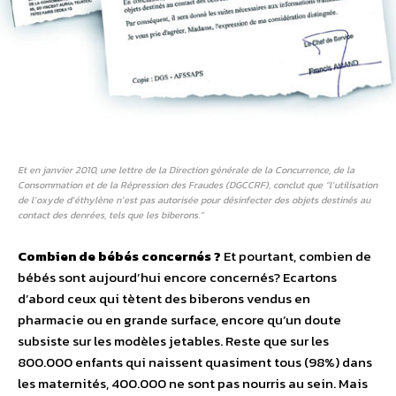
Et en janvier 2010, une lettre de la Direction générale de la Concurrence, de la
Consommation et de la Répression des Fraudes (DGCCRF), conclut que “l’utilisation
de l’oxyde d’éthylène n’est pas autorisée pour désinfecter des objets destinés au
contact des denrées, tels que les biberons.”
Combien de bébés concernés ?
Et pourtant, combien de
bébés sont aujourd’hui encore concernés? Ecartons
d’abord ceux qui tètent des biberons vendus en
pharmacie ou en grande surface, encore qu’un doute
subsiste sur les modèles jetables. Reste que sur les
800.000 enfants qui naissent quasiment tous (98%) dans
les maternités, 400.000 ne sont pas nourris au sein. Mais