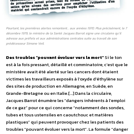
Pourtant, les premières alertes remontent… aux années 1970. Plus précisément, le 7
décembre 1979, le ministre de la Santé Jacques Barrot signe une circulaire qu’il
adresse aux préfets et aux administrations centrales suite au travail de son
prédécesseur Simone Veil.
Des troubles “pouvant évoluer vers la mort”
Si le ton
est à la fois pressant, détaillé et comminatoire, c’est que le
ministère avait été alerté sur les cancers dont étaient
victimes les travailleurs exposés à l’oxyde d’éthylène sur
des sites de production en Allemagne, en Suède, en
Grande-Bretagne ou en Italie.[…] Dans la circulaire,
Jacques Barrot énumère les “dangers inhérents à l’emploi
de ce gaz” pour ce qui concerne “notamment des sondes,
tubes et tous ustensiles en caoutchouc et matières
plastiques” qui peuvent provoquer chez les patients des
troubles “pouvant évoluer vers la mort”. La formule “danger