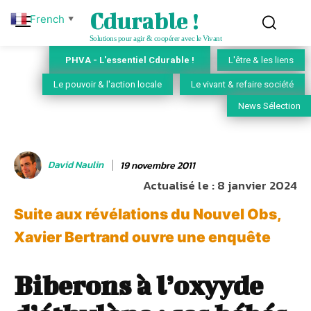
Cdurable !
French
▼
Solutions pour agir & coopérer avec le Vivant
PHVA - L'essentiel Cdurable !
L'être & les liens
Le pouvoir & l'action locale
Le vivant & refaire société
News Sélection
David Naulin
19 novembre 2011
Actualisé le :
8 janvier 2024
Suite aux révélations du Nouvel Obs,
Xavier Bertrand ouvre une enquête
Biberons à l’oxyyde