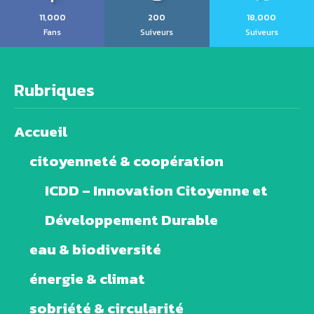
11,000
200
18,000
Fans
Suiveurs
Suiveurs
Rubriques
Accueil
citoyenneté & coopération
ICDD – Innovation Citoyenne et
Développement Durable
eau & biodiversité
énergie & climat
sobriété & circularité