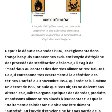
L’oxyde d’éthylène n’est pas comme le
Bisphénol A une substance dont nous
découvrons aujourd’hui la dangerosité. Il
s’agit d’un cancérogène
Depuis le début des années 1990, les réglementations
françaises puis européennes excluent l’oxyde d’éthylène
des procédés de stérilisation dès lors qu’il s’agit de
“matériaux au contact des denrées alimentaires” (MCDA).
Ce qui correspond très exactement à la définition des
tétines. L’arrêté du 9 novembre 1994, qui précise lui-même
un décret de 1992, stipule que “ces objets ne doivent pas
altérer les qualités organoleptiques des denrées, produits
et boissons alimentaires placés à leur contact” et que le
“traitement désinfectant” doit donc être dûment
“autorisé”. Or l’oxyde d’éthylène ne fait pas partie de la