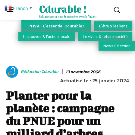
Cdurable !
French
▼
Solutions pour agir & coopérer avec le Vivant
PHVA - L'essentiel Cdurable !
L'être & les liens
Le pouvoir & l'action locale
Le vivant & refaire société
News Sélection
Rédaction Cdurable
19 novembre 2006
Actualisé le :
25 janvier 2024
Planter pour la
planète : campagne
du PNUE pour un
milliard d’arbres