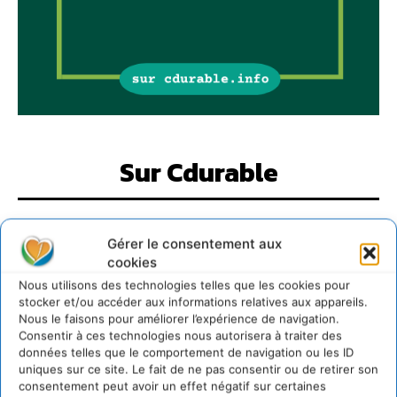
Sur Cdurable
Comment le sol français a perdu sa mémoire
hydrique et déréglé tout le territoire (2020-2026)
Gérer le consentement aux
cookies
2 août 2026
Nous utilisons des technologies telles que les cookies pour
Développer notre attention aux espèces vivantes
non humaines avec les communs de Zoepolis
stocker et/ou accéder aux informations relatives aux appareils.
Nous le faisons pour améliorer l’expérience de navigation.
30 juillet 2026
Consentir à ces technologies nous autorisera à traiter des
Un kit citoyen pour lever les freins au
données telles que le comportement de navigation ou les ID
développement des forêts comestibles dans nos
uniques sur ce site. Le fait de ne pas consentir ou de retirer son
villes
consentement peut avoir un effet négatif sur certaines