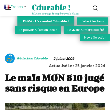
Cdurable !
French
▼
Solutions pour agir & coopérer avec le Vivant
PHVA - L'essentiel Cdurable !
L'être & les liens
Le pouvoir & l'action locale
Le vivant & refaire société
News Sélection
Rédaction Cdurable
2 juillet 2009
Actualisé le :
25 janvier 2024
Le maïs MON 810 jugé
sans risque en Europe