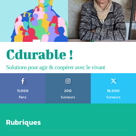
Cdurable !
Solutions pour agir & coopérer avec le vivant
11,000
200
18,000
Fans
Suiveurs
Suiveurs
Rubriques