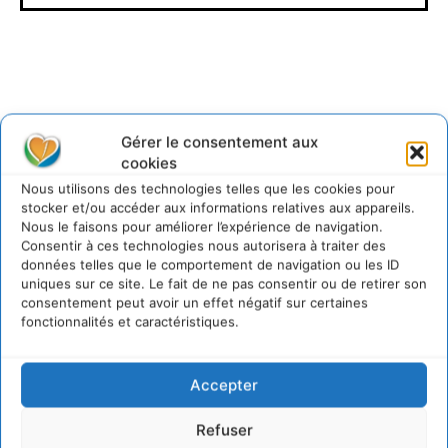
Gérer le consentement aux
Lire aussi
cookies
Nous utilisons des technologies telles que les cookies pour
Soutenir un pastoralisme durable en faveur de
stocker et/ou accéder aux informations relatives aux appareils.
socio-écosystèmes résilients
Nous le faisons pour améliorer l’expérience de navigation.
6 août 2026
Consentir à ces technologies nous autorisera à traiter des
S’inspirer de l’arbre pour un modèle
données telles que le comportement de navigation ou les ID
économique régénératif du vivant …
uniques sur ce site. Le fait de ne pas consentir ou de retirer son
consentement peut avoir un effet négatif sur certaines
5 août 2026
fonctionnalités et caractéristiques.
IPBES : le « GIEC de la biodiversité » appelle les
entreprises à devenir des alliées du vivant
4 août 2026
Accepter
Comment le sol français a perdu sa mémoire
hydrique et déréglé tout le territoire (2020-
Refuser
2026)