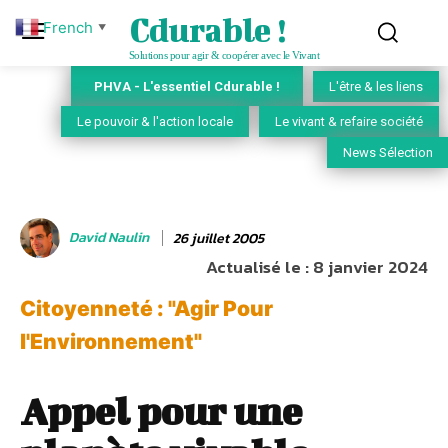
Cdurable !
French
▼
Solutions pour agir & coopérer avec le Vivant
PHVA - L'essentiel Cdurable !
L'être & les liens
Le pouvoir & l'action locale
Le vivant & refaire société
News Sélection
David Naulin
26 juillet 2005
Actualisé le :
8 janvier 2024
Citoyenneté : "Agir Pour
l'Environnement"
Appel pour une