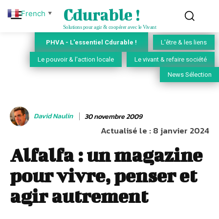
Cdurable !
French
▼
Solutions pour agir & coopérer avec le Vivant
PHVA - L'essentiel Cdurable !
L'être & les liens
Le pouvoir & l'action locale
Le vivant & refaire société
News Sélection
David Naulin
30 novembre 2009
Actualisé le :
8 janvier 2024
Alfalfa : un magazine
pour vivre, penser et
agir autrement