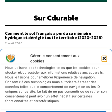
Sur Cdurable
Comment le sol français a perdu sa mémoire
hydrique et déréglé tout le territoire (2020-2026)
2 août 2026
Développer notre attention aux espèces vivantes
non humaines avec les communs de Zoepolis
Gérer le consentement aux
30 juillet 2026
cookies
Un kit citoyen pour lever les freins au
Nous utilisons des technologies telles que les cookies pour
développement des forêts comestibles dans nos
stocker et/ou accéder aux informations relatives aux appareils.
villes
Nous le faisons pour améliorer l’expérience de navigation.
Consentir à ces technologies nous autorisera à traiter des
29 juillet 2026
données telles que le comportement de navigation ou les ID
L’éco-anxiété informe et l’éco-lucidité transforme
uniques sur ce site. Le fait de ne pas consentir ou de retirer son
28 juillet 2026
consentement peut avoir un effet négatif sur certaines
fonctionnalités et caractéristiques.
7 indicateurs pour des villes résilientes et durables,
adaptées au changement climatique