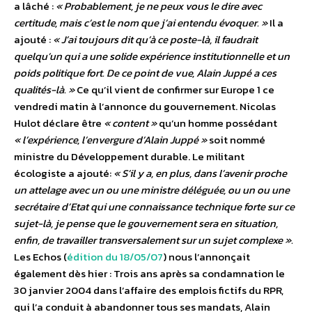
a lâché :
« Probablement, je ne peux vous le dire avec
certitude, mais c’est le nom que j’ai entendu évoquer. »
Il a
ajouté :
« J’ai toujours dit qu’à ce poste-là, il faudrait
quelqu’un qui a une solide expérience institutionnelle et un
poids politique fort. De ce point de vue, Alain Juppé a ces
qualités-là. »
Ce qu’il vient de confirmer sur Europe 1 ce
vendredi matin à l’annonce du gouvernement. Nicolas
Hulot déclare être
« content »
qu’un homme possédant
« l’expérience, l’envergure d’Alain Juppé »
soit nommé
ministre du Développement durable. Le militant
écologiste a ajouté:
« S’il y a, en plus, dans l’avenir proche
un attelage avec un ou une ministre déléguée, ou un ou une
secrétaire d’Etat qui une connaissance technique forte sur ce
sujet-là, je pense que le gouvernement sera en situation,
enfin, de travailler transversalement sur un sujet complexe ».
Les Echos (
édition du 18/05/07
) nous l’annonçait
également dès hier : Trois ans après sa condamnation le
30 janvier 2004 dans l’affaire des emplois fictifs du RPR,
qui l’a conduit à abandonner tous ses mandats, Alain