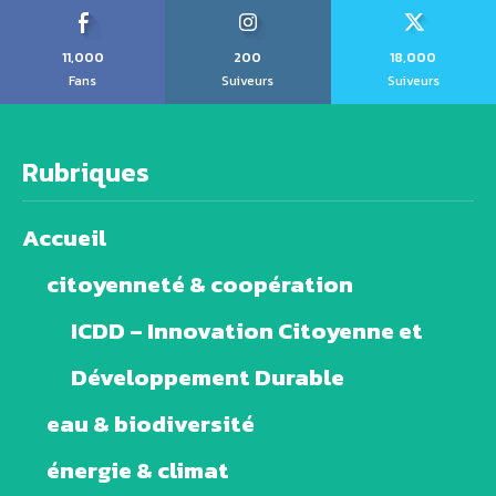
11,000
200
18,000
Fans
Suiveurs
Suiveurs
Rubriques
Accueil
citoyenneté & coopération
ICDD – Innovation Citoyenne et
Développement Durable
eau & biodiversité
énergie & climat