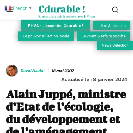
Cdurable !
French
▼
Solutions pour agir & coopérer avec le Vivant
PHVA - L'essentiel Cdurable !
L'être & les liens
Le pouvoir & l'action locale
Le vivant & refaire société
News Sélection
David Naulin
18 mai 2007
Actualisé le :
8 janvier 2024
Alain Juppé, ministre
d’Etat de l’écologie,
du développement et
de l’aménagement