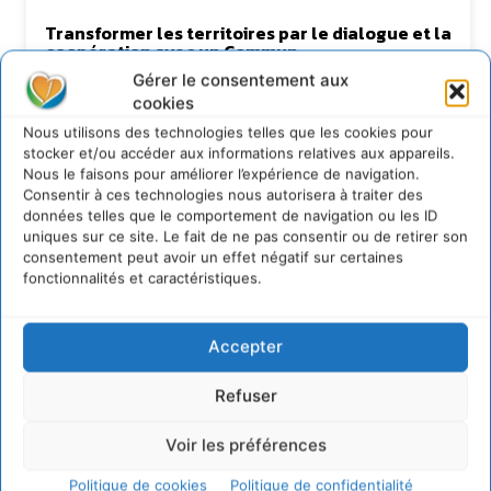
Transformer les territoires par le dialogue et la
coopération avec un Commun
d’Accompagnement des Transitions
Gérer le consentement aux
7 août 2026
cookies
Soutenir un pastoralisme durable en faveur de
Nous utilisons des technologies telles que les cookies pour
socio-écosystèmes résilients
stocker et/ou accéder aux informations relatives aux appareils.
6 août 2026
Nous le faisons pour améliorer l’expérience de navigation.
Consentir à ces technologies nous autorisera à traiter des
S’inspirer de l’arbre pour un modèle
données telles que le comportement de navigation ou les ID
économique régénératif du vivant …
uniques sur ce site. Le fait de ne pas consentir ou de retirer son
5 août 2026
consentement peut avoir un effet négatif sur certaines
fonctionnalités et caractéristiques.
IPBES : le « GIEC de la biodiversité » appelle les
entreprises à devenir des alliées du vivant
4 août 2026
Accepter
Refuser
Newsletter
Voir les préférences
Politique de cookies
Politique de confidentialité