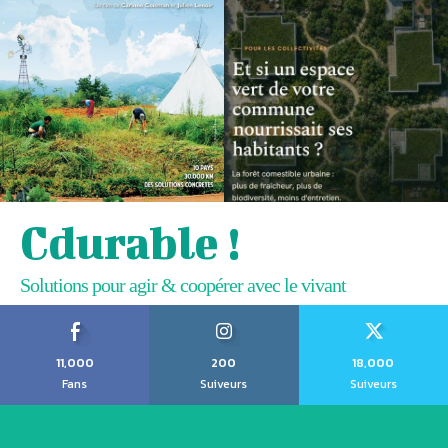
Cdurable !
Solutions pour agir & coopérer avec le vivant
11,000
200
18,000
Fans
Suiveurs
Suiveurs