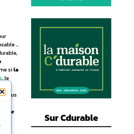
our
nsable …
durable,
e
ême si
la
s
, le
édie
rs, nous
 cette
Sur Cdurable
leurs
n