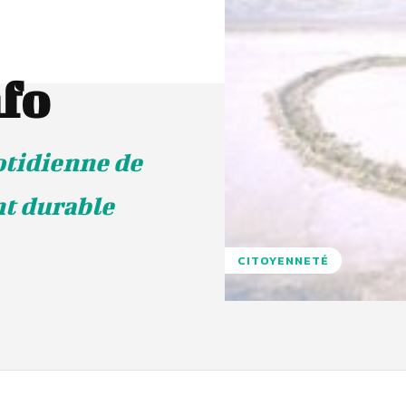
fo
otidienne de
nt durable
CITOYENNETÉ