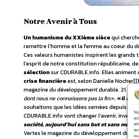
Notre Avenir à Tous
Un humanisme du XXIème sièce
qui cherche
remettre l’homme et la femme au coeur du 
Ces valeurs humanistes inspirent les grands t
l’esprit de notre constitution républicaine, d
sélection
sur CDURABLE.info. Elles animent d
crise financière
est, selon Danielle Nocher[[
magazine du développement durable. 21 avenu
dont nous ne connaissons pas la fin.
»,
«
il est 
souhaitons que les idées semées depuis 40 an
No
CDURABLE.info vont changer l’avenir, invente
ac
société, aujourd’hui sans but et sans morale
am
au
Vertes le magazine du développement durable
ou