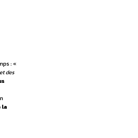
mps : «
et des
us
in
 la