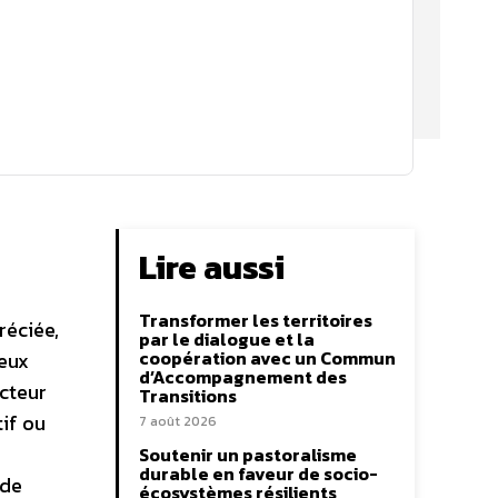
Lire aussi
Transformer les territoires
réciée,
par le dialogue et la
coopération avec un Commun
ieux
d’Accompagnement des
ecteur
Transitions
if ou
7 août 2026
Soutenir un pastoralisme
durable en faveur de socio-
 de
écosystèmes résilients