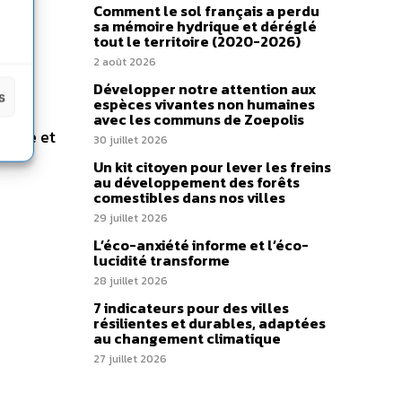
Comment le sol français a perdu
sa mémoire hydrique et déréglé
tout le territoire (2020-2026)
2 août 2026
s de
Développer notre attention aux
s
espèces vivantes non humaines
 ou
avec les communs de Zoepolis
ience et
30 juillet 2026
Un kit citoyen pour lever les freins
au développement des forêts
comestibles dans nos villes
29 juillet 2026
L’éco-anxiété informe et l’éco-
lucidité transforme
28 juillet 2026
7 indicateurs pour des villes
résilientes et durables, adaptées
au changement climatique
27 juillet 2026