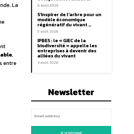
onde. La
6 août 2026
S’inspirer de l’arbre pour un
modèle économique
ne
régénératif du vivant …
5 août 2026
IPBES : le « GIEC de la
biodiversité » appelle les
ent
entreprises à devenir des
nable
,
alliées du vivant
s entre
4 août 2026
Newsletter
JE M'ABONNE