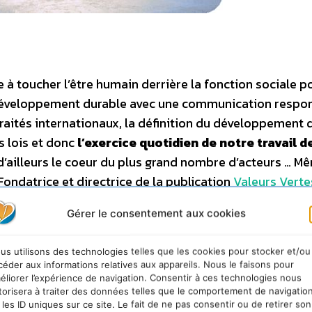
 à toucher l’être humain derrière la fonction sociale p
développement durable avec une communication respo
raités internationaux, la définition du développement 
es lois et donc
l’exercice quotidien de notre travail d
’ailleurs le coeur du plus grand nombre d’acteurs … M
Fondatrice et directrice de la publication
Valeurs Verte
e de la Motte Picquet – 75007 Paris]], «
une tragi-com
Gérer le consentement aux cookies
trop tard pour être pessimiste
[[Nicolas Hulot]]»
. Alo
s par les pionniers et relayées depuis 7 ans par
us utilisons des technologies telles que les cookies pour stocker et/ou
r une économie plus désirable et «
redonner du cœur à
céder aux informations relatives aux appareils. Nous le faisons pour
»[[Je cite toujours Danielle Nocher, pionnière avec Va
éliorer l’expérience de navigation. Consentir à ces technologies nous
torisera à traiter des données telles que le comportement de navigatio
 depuis 20 ans]].
 les ID uniques sur ce site. Le fait de ne pas consentir ou de retirer son