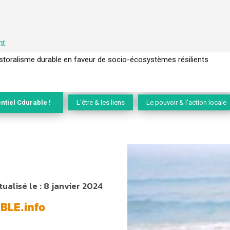
nt
l’arbre pour un modèle économique régénératif du vivant …
ntiel Cdurable !
L'être & les liens
Le pouvoir & l'action locale
tualisé le :
8 janvier 2024
ABLE.info