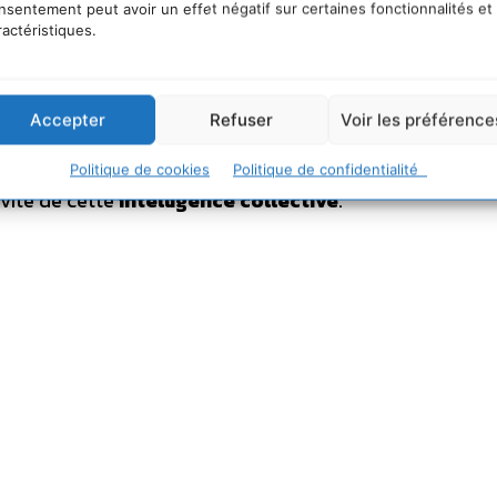
nsentement peut avoir un effet négatif sur certaines fonctionnalités et
ractéristiques.
 qu’un groupe de consommateur dont on achète le temp
Accepter
Refuser
Voir les préférence
re d’innombrables produits inutiles, parfois dangereux
r, comprendre et agir avec CDURABLE.info
, en consc
Politique de cookies
Politique de confidentialité
tivité de cette
intelligence collective
.