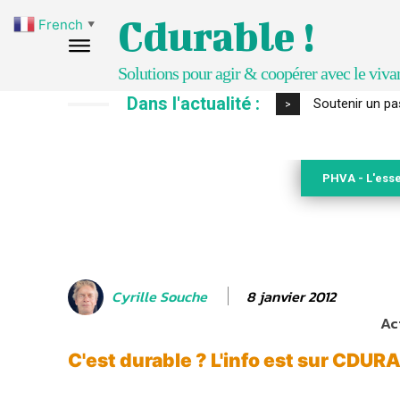
Cdurable !
French
▼
Solutions pour agir & coopérer avec le viva
Dans l'actualité :
S’inspirer de 
>
PHVA - L'esse
8 janvier 2012
Cyrille Souche
Ac
C'est durable ? L'info est sur CDUR