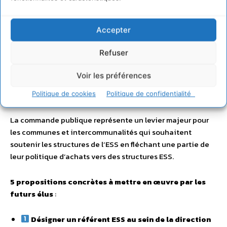
Valoriser et mettre en lumière les acteurs de
l’ESS dans la communication
et la programmation
Accepter
évènementielle de la collectivité
Refuser
Mobiliser la commande publique pour
Voir les préférences
des achats et prestations de services
Politique de cookies
Politique de confidentialité
responsables
La commande publique représente un levier majeur pour
les communes et intercommunalités qui souhaitent
soutenir les structures de l’ESS en fléchant une partie de
leur politique d’achats vers des structures ESS.
5 propositions concrètes à mettre en œuvre par les
futurs élus
:
Désigner un référent ESS au sein de la direction