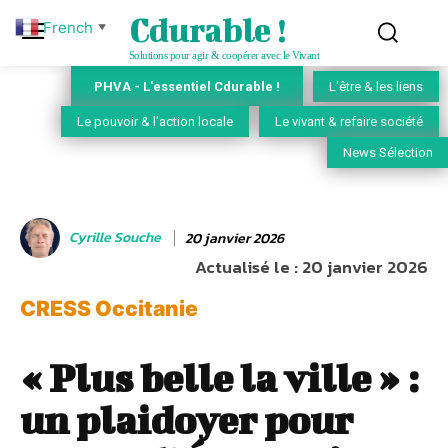
Cdurable !
French
▼
Solutions pour agir & coopérer avec le Vivant
PHVA - L'essentiel Cdurable !
L'être & les liens
Le pouvoir & l'action locale
Le vivant & refaire société
News Sélection
Cyrille Souche
20 janvier 2026
Actualisé le :
20 janvier 2026
CRESS Occitanie
« Plus belle la ville » :
un plaidoyer pour