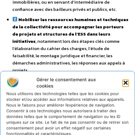
immobilières, ou en servant d’intermédiaire de
confiance avec des bailleurs privés et publics, etc.
Mobiliser les ressources humaines et techniques
de la collectivité pour accompagner les porteurs
de projets et structures de l’ESS dans leurs
initiatives
, notamment lors des étapes clés comme
l’élaboration du cahier des charges, l’étude de
faisabilité, le montage juridique et financier, les
démarches administratives, les réponses aux appels à
projets…
Gérer le consentement aux
Créer un guichet unique d’information à
cookies
destination des porteurs de projets et structures
Nous utilisons des technologies telles que les cookies pour
de l’ESS
et contribuer à rendre lisible l’écosystème des
stocker et/ou accéder aux informations relatives aux appareils.
acteurs de l’accompagnement et du financement
Nous le faisons pour améliorer l’expérience de navigation.
présents sur le territoire
Consentir à ces technologies nous autorisera à traiter des
données telles que le comportement de navigation ou les ID
Créer ou appuyer la création de dispositifs
uniques sur ce site. Le fait de ne pas consentir ou de retirer son
spécifiques d’accompagnement
, tels que des
consentement peut avoir un effet négatif sur certaines
incubateurs et pépinières
fonctionnalités et caractéristiques.