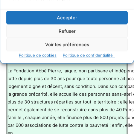
économiques en passant par les citoyens, des solutions qui
concilient les impératifs de la planète et les besoins humain
L’exigence dans l’action, la co-construction, la solidarité et l
Accepter
dialogue avec tous sont les fondamentaux de sa méthode.
Refuser
www.fnh.org
Voir les préférences
Politique de cookies
Politique de confidentialité
La Fondation Abbé Pierre, laïque, non partisane et indépen
lutte depuis plus de 30 ans pour que toute personne ait acc
logement digne et décent, sans condition. Dans son combat
la grande précarité, elle accueille des personnes sans-abri
plus de 30 structures réparties sur tout le territoire ; elle le
permet également de se reconstruire dans plus de 40 Pens
famille ; chaque année, elle finance plus de 800 projets con
par 600 associations de lutte contre la pauvreté ; enfin, elle
en