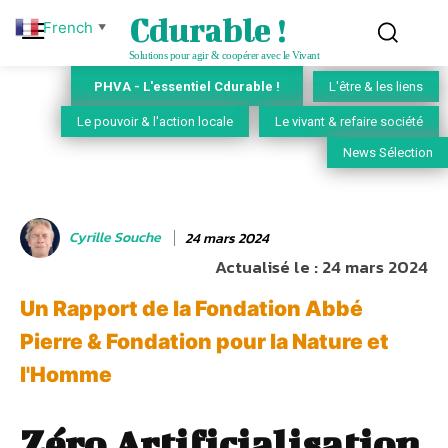
Cdurable !
French
▼
Solutions pour agir & coopérer avec le Vivant
PHVA - L'essentiel Cdurable !
L'être & les liens
Le pouvoir & l'action locale
Le vivant & refaire société
News Sélection
Cyrille Souche
24 mars 2024
Actualisé le :
24 mars 2024
Un Rapport de la Fondation Abbé
Pierre & Fondation pour la Nature et
l'Homme
Zéro Artificialisation