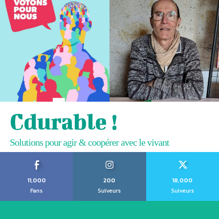
Cdurable !
Solutions pour agir & coopérer avec le vivant
11,000
200
18,000
Fans
Suiveurs
Suiveurs