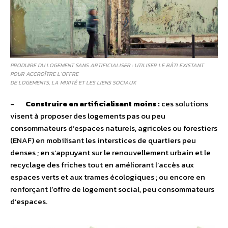
PRODUIRE DU LOGEMENT SANS ARTIFICIALISER : UTILISER LE BÂTI EXISTANT
POUR ACCROÎTRE L’OFFRE
DE LOGEMENTS, LA MIXITÉ ET LES LIENS SOCIAUX
–
Construire en artificialisant moins :
ces solutions
visent à proposer des logements pas ou peu
consommateurs d’espaces naturels, agricoles ou forestiers
(ENAF) en mobilisant les interstices de quartiers peu
denses ; en s’appuyant sur le renouvellement urbain et le
recyclage des friches tout en améliorant l’accès aux
espaces verts et aux trames écologiques ; ou encore en
renforçant l’offre de logement social, peu consommateurs
d’espaces.