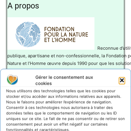
A propos
Reconnue d’utili
publique, apartisane et non-confessionnelle, la Fondation p
Nature et l’Homme œuvre depuis 1990 pour que les solutio
écologiques deviennent la norme de nos vies, sans laisser
Gérer le consentement aux
personne de côté. En plaçant l’humain au cœur de ses action
cookies
lève les blocages économiques,
Nous utilisons des technologies telles que les cookies pour
politiques, psychologiques et sociaux qui entravent cet hor
stocker et/ou accéder aux informations relatives aux appareils.
seul choix d’avenir. Pour y parvenir, la Fondation démontre q
Nous le faisons pour améliorer l’expérience de navigation.
Consentir à ces technologies nous autorisera à traiter des
pour le climat et la biodiversité est dans l’intérêt de tous. A
données telles que le comportement de navigation ou les ID
conseil scientifique et ses partenaires, elle propose à celle
uniques sur ce site. Le fait de ne pas consentir ou de retirer son
qui ont le pouvoir d’agir, des décideurs politiques aux acteu
consentement peut avoir un effet négatif sur certaines
fonctionnalités et caractéristiques.