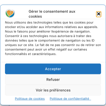
Sur Cdurable
Gérer le consentement aux
cookies
Nous utilisons des technologies telles que les cookies pour
stocker et/ou accéder aux informations relatives aux appareils.
Comment le sol français a perdu sa mémoire
Nous le faisons pour améliorer l’expérience de navigation.
hydrique et déréglé tout le territoire (2020-2026)
Consentir à ces technologies nous autorisera à traiter des
2 août 2026
données telles que le comportement de navigation ou les ID
Développer notre attention aux espèces vivantes
uniques sur ce site. Le fait de ne pas consentir ou de retirer son
non humaines avec les communs de Zoepolis
consentement peut avoir un effet négatif sur certaines
fonctionnalités et caractéristiques.
30 juillet 2026
Un kit citoyen pour lever les freins au
développement des forêts comestibles dans nos
Accepter
villes
29 juillet 2026
Refuser
L’éco-anxiété informe et l’éco-lucidité transforme
28 juillet 2026
Voir les préférences
7 indicateurs pour des villes résilientes et durables,
adaptées au changement climatique
Politique de cookies
Politique de confidentialité
27 juillet 2026