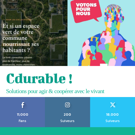
Cdurable !
Solutions pour agir & coopérer avec le vivant
11,000
200
18,000
Fans
Suiveurs
Suiveurs