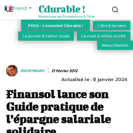
Cdurable !
French
▼
Solutions pour agir & coopérer avec le Vivant
PHVA - L'essentiel Cdurable !
L'être & les liens
Le pouvoir & l'action locale
Le vivant & refaire société
News Sélection
David Naulin
21 février 2012
Actualisé le :
8 janvier 2024
Finansol lance son
Guide pratique de
l’épargne salariale
solidaire