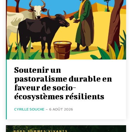
Soutenir un
pastoralisme durable en
faveur de socio-
écosystèmes résilients
CYRILLE SOUCHE
-
6 AOÛT 2026