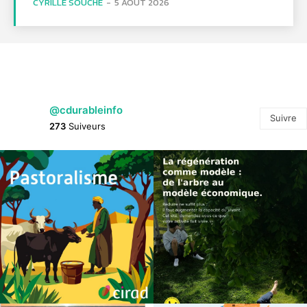
CYRILLE SOUCHE
-
5 AOÛT 2026
@cdurableinfo
Suivre
273
Suiveurs