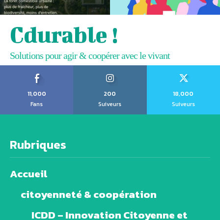
Cdurable !
Solutions pour agir & coopérer avec le vivant
11,000
200
18,000
Fans
Suiveurs
Suiveurs
Rubriques
Accueil
citoyenneté & coopération
ICDD – Innovation Citoyenne et