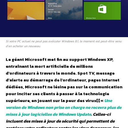
Si votre PC actuel ne peut pas exécuter Windows 8.1, le moment est peut-être venu
d’en acheter un nouveau.
Le géant Microsoft met fin au support Windows XP,
entraînant la mort artificielle de millions
d’ordinateurs à travers le monde. Spot TV, message
d’alerte au démarrage de l’ordinateur, pages Internet
dédiées, Microsoft ne lésine pas sur la communication
pour inciter ses clients à passer à la technologie
supérieure, en jouant sur la peur des virus[[«
Une
version de Windows non prise en charge ne recevra plus de
mises à jour logicielles de Windows Update
. Celles-ci
incluent des mises à jour de sécurité qui permettent de
protéger votre ordinateur contre les virus dangereux, les