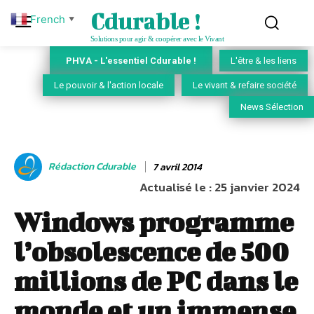
Cdurable !
French
▼
Solutions pour agir & coopérer avec le Vivant
PHVA - L'essentiel Cdurable !
L'être & les liens
Le pouvoir & l'action locale
Le vivant & refaire société
News Sélection
Rédaction Cdurable
7 avril 2014
Actualisé le :
25 janvier 2024
Windows programme
l’obsolescence de 500
millions de PC dans le
monde et un immense