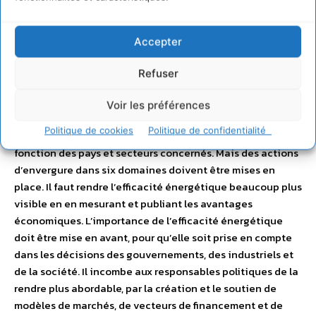
modernes serait plus facile à atteindre et la qualité de l’air
s’améliorerait, grâce à une forte chute des émissions de
polluants au niveau local. Les émissions de dioxyde de
Accepter
carbone (CO2) liées à l’énergie culmineraient avant
l’année 2020, suivi par une baisse, correspondant à une
Refuser
augmentation à long terme de la température de 3 °C.
Nous proposons les principes politiques capables de
Voir les préférences
transformer le Scénario pour un monde plus efficace en
Politique de cookies
Politique de confidentialité
réalité. Bien sûr, les étapes spécifiques différeront en
fonction des pays et secteurs concernés. Mais des actions
d’envergure dans six domaines doivent être mises en
place. Il faut rendre l’efficacité énergétique beaucoup plus
visible en en mesurant et publiant les avantages
économiques. L’importance de l’efficacité énergétique
doit être mise en avant, pour qu’elle soit prise en compte
dans les décisions des gouvernements, des industriels et
de la société. Il incombe aux responsables politiques de la
rendre plus abordable, par la création et le soutien de
modèles de marchés, de vecteurs de financement et de