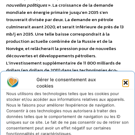
nouvelles politiques
». La croissance de la demande
mondiale en énergie primaire jusqu’en 2035 s’en
trouverait divisée par deux. La demande en pétrole
culminerait avant 2020, et serait inférieure de près de 13
mb/j en 2035. Une telle baisse correspondrait à la
production actuelle combinée de la Russie et de la
Norvège, et relâcherait la pression pour de nouvelles
découvertes et développements pétroliers.
L’investissement supplémentaire de 11 800 milliards de
dollars (en dollars de 2011) dans les technologies éco‐
énergétiques serait très largement compensé par la
Gérer le consentement aux
réduction des dépenses en combustibles. Ces bénéfices
cookies
permettraient une réorientation graduelle de l’économie
Nous utilisons des technologies telles que les cookies pour
mondiale et augmenteraient la production économique
stocker et/ou accéder aux informations relatives aux appareils.
Nous le faisons pour améliorer l’expérience de navigation.
cumulée jusqu’en 2035 de 18 000 milliards de dollars, les
Consentir à ces technologies nous autorisera à traiter des
augmentations de produit intérieur brut (PIB) les plus
données telles que le comportement de navigation ou les ID
importantes étant ressenties en Inde, en Chine, aux États‐
uniques sur ce site. Le fait de ne pas consentir ou de retirer son
Unis et en Europe. L’accès universel aux énergies
consentement peut avoir un effet négatif sur certaines
fonctionnalités et caractéristiques.