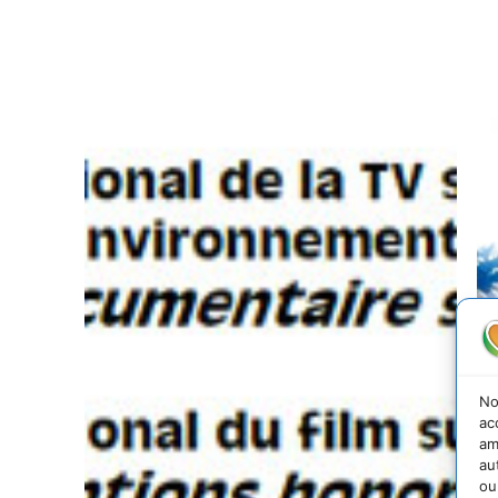
No
ac
am
au
ou