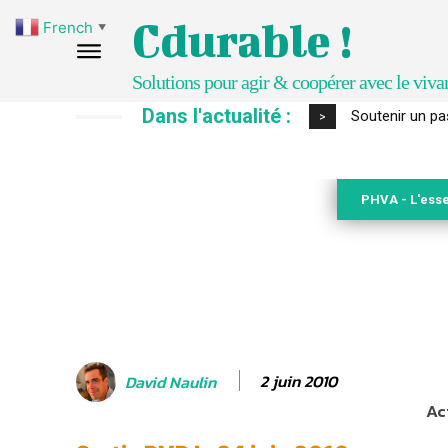
Cdurable !
French
▼
Solutions pour agir & coopérer avec le viva
Dans l'actualité :
S’inspirer de 
>
PHVA - L'esse
2 juin 2010
David Naulin
Ac