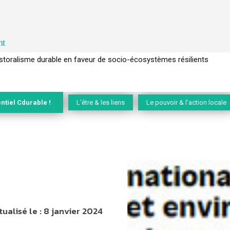
nt
l’arbre pour un modèle économique régénératif du vivant …
ntiel Cdurable !
L'être & les liens
Le pouvoir & l'action locale
tualisé le :
8 janvier 2024