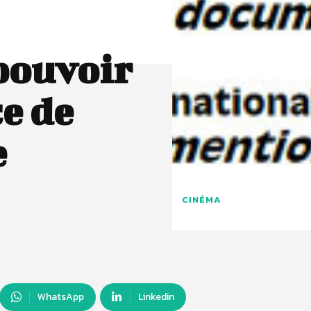
 pouvoir
e de
e
CINÉMA
WhatsApp
Linkedin