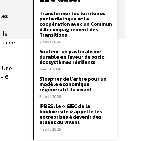
Transformer les territoires
les
par le dialogue et la
coopération avec un Commun
e
d’Accompagnement des
 le
Transitions
ner ce
7 août 2026
Soutenir un pastoralisme
durable en faveur de socio-
écosystèmes résilients
– Une
6 août 2026
 – 6
S’inspirer de l’arbre pour un
modèle économique
régénératif du vivant …
5 août 2026
IPBES : le « GIEC de la
biodiversité » appelle les
entreprises à devenir des
alliées du vivant
4 août 2026