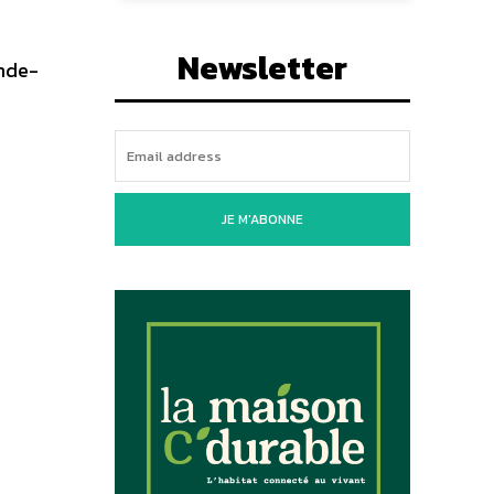
Newsletter
ande-
JE M'ABONNE