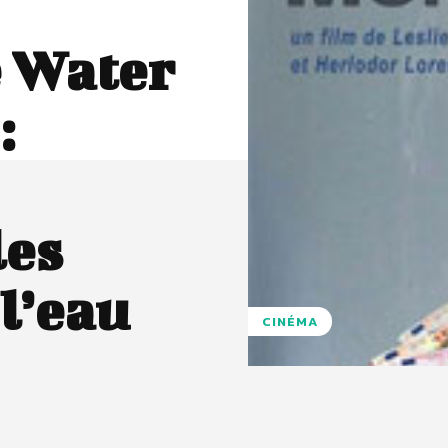
 Water
:
les
l’eau
CINÉMA