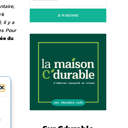
ntaire
,
ré
JE M'ABONNE
 il y a
es. Pour
sée du
n