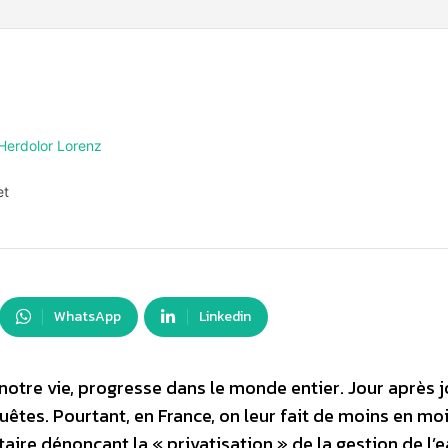
 Herdolor Lorenz
et
WhatsApp
Linkedin
 notre vie, progresse dans le monde entier. Jour après jo
êtes. Pourtant, en France, on leur fait de moins en mo
aire dénonçant la « privatisation » de la gestion de l’