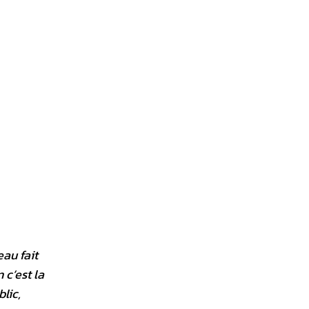
au fait
 c’est la
lic,