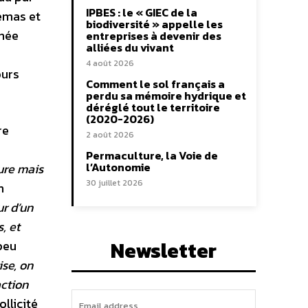
IPBES : le « GIEC de la
némas et
biodiversité » appelle les
rnée
entreprises à devenir des
alliées du vivant
4 août 2026
ours
Comment le sol français a
perdu sa mémoire hydrique et
déréglé tout le territoire
(2020-2026)
re
2 août 2026
Permaculture, la Voie de
l’Autonomie
sure mais
30 juillet 2026
n
ur d’un
, et
Newsletter
peu
ise, on
action
llicité