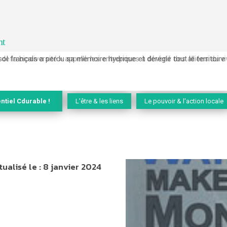
nt
 français a perdu sa mémoire hydrique et déréglé tout le territoire 
ntiel Cdurable !
L'être & les liens
Le pouvoir & l'action locale
tualisé le :
8 janvier 2024