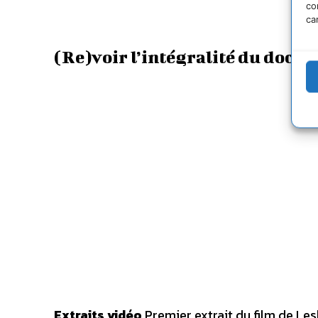
co
ca
(Re)voir l’intégralité du docu
Extraits vidéo
Premier extrait du film de Le