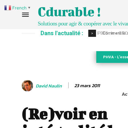
Cdurable !
French
▼
Solutions pour agir & coopérer avec le viva
Dans l'actualité :
Comment le sol
>
PHVA - L'esse
23 mars 2011
David Naulin
Ac
(Re)voir en