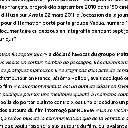
ples français, projeté dès septembre 2010 dans 150 ci
é diffusé sur
Arte
le 22 mars 2011, à l’occasion de la jou
 pour diffamation porté par le groupe Veolia, numéro 1
documentaire ci-dessous en intégralité pendant sept j
ur qui ?
ation fin septembre »
, a déclaré l’avocat du groupe, Maît
s visons un certain nombre de passages, très clairement
de pratiques mafieuses. Il ne s’agit pas d’un acte de cen
 distributeur en France, Jérôme Polidor, avait expliqué e
e film
« clairement militant, est un outil de débat en fave
n publique permet une meilleure qualité, à moindres coûts
Veolia de porter plainte contre X est une procédure un 
 des auteurs du film interrogé par RUE89:
« On se victim
e. Ça relève plus de la communication que de la véritable 
it pas voulu répondre aux auteurs du film, qui avaient so