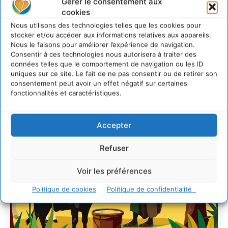
Gérer le consentement aux
Commun
cookies
d’Accompagnement des
Nous utilisons des technologies telles que les cookies pour
Transitions
stocker et/ou accéder aux informations relatives aux appareils.
Nous le faisons pour améliorer l’expérience de navigation.
Consentir à ces technologies nous autorisera à traiter des
CYRILLE SOUCHE
-
7 AOÛT 2026
données telles que le comportement de navigation ou les ID
uniques sur ce site. Le fait de ne pas consentir ou de retirer son
consentement peut avoir un effet négatif sur certaines
fonctionnalités et caractéristiques.
Accepter
Refuser
Voir les préférences
Politique de cookies
Politique de confidentialité