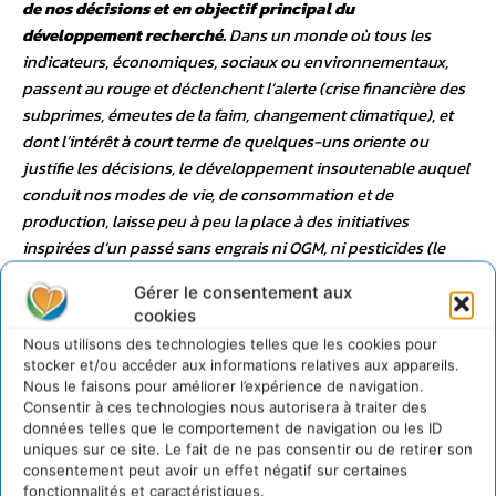
de nos décisions et en objectif principal du
développement recherché.
Dans un monde où tous les
indicateurs, économiques, sociaux ou environnementaux,
passent au rouge et déclenchent l’alerte (crise financière des
subprimes, émeutes de la faim, changement climatique), et
dont l’intérêt à court terme de quelques-uns oriente ou
justifie les décisions, le développement insoutenable auquel
conduit nos modes de vie, de consommation et de
production, laisse peu à peu la place à des initiatives
inspirées d’un passé sans engrais ni OGM, ni pesticides (le
Bio), sans bourse ni spéculation (le microcrédit, le commerce
Gérer le consentement aux
équitable, l’économie sociale et solidaire), sans
cookies
multinationales ni sociétés offshore (les TPE et les PME/PMI,
Nous utilisons des technologies telles que les cookies pour
enracinées localement, engagées dans la RSE avant que le
stocker et/ou accéder aux informations relatives aux appareils.
sigle ne soit trouvé et orientées vers un « développement
Nous le faisons pour améliorer l’expérience de navigation.
durable » avant que le concept ne soit définit en 1987 par Gro
Consentir à ces technologies nous autorisera à traiter des
données telles que le comportement de navigation ou les ID
Harlem Brundtland, dans son rapport « Notre Avenir à Tous
uniques sur ce site. Le fait de ne pas consentir ou de retirer son
»).
Si le Développement Durable n’a pas d’avenir, alors c’est
consentement peut avoir un effet négatif sur certaines
l’être humain qui n’en a pas
. Et la disparition des abeilles
fonctionnalités et caractéristiques.