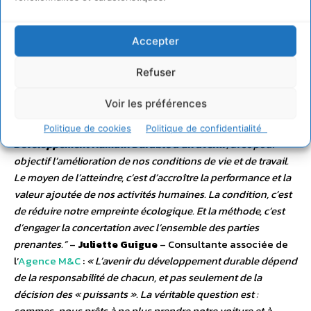
n’est qu’un signe annonciateur d’une sixième extinction
massive des espèces, dont l’homme. En revanche, les aides,
Accepter
les initiatives, les outils, les exemples, aujourd’hui rien ne
manque aux acteurs de la communauté locale, citoyens,
Refuser
associations, collectivités et entreprises, qui veulent devenir
parties prenantes d’une gouvernance à l’échelle territoriale,
Voir les préférences
tournée vers l’intérêt général et l’avenir des générations
futures, pour un développement humain durable.
Le
Politique de cookies
Politique de confidentialité
Développement Humain Durable a un avenir
, avec pour
objectif l’amélioration de nos conditions de vie et de travail.
Le moyen de l’atteindre, c’est d’accroître la performance et la
valeur ajoutée de nos activités humaines. La condition, c’est
de réduire notre empreinte écologique. Et la méthode, c’est
d’engager la concertation avec l’ensemble des parties
prenantes.”
–
Juliette Guigue
– Consultante associée de
l’
Agence M&C
:
« L’avenir du développement durable dépend
de la responsabilité de chacun, et pas seulement de la
décision des « puissants ». La véritable question est :
sommes-nous prêts à ne plus prendre notre voiture et à