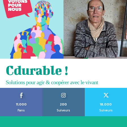
Cdurable !
Solutions pour agir & coopérer avec le vivant
11,000
200
18,000
Fans
Suiveurs
Suiveurs