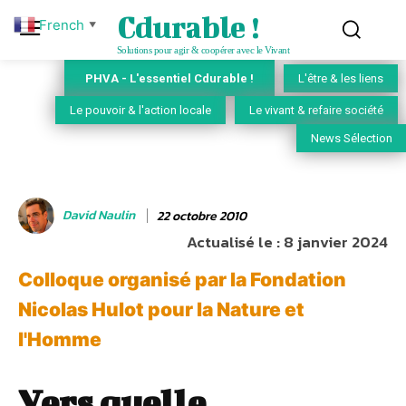
Cdurable !
French
▼
Solutions pour agir & coopérer avec le Vivant
PHVA - L'essentiel Cdurable !
L'être & les liens
Le pouvoir & l'action locale
Le vivant & refaire société
News Sélection
David Naulin
22 octobre 2010
Actualisé le :
8 janvier 2024
Colloque organisé par la Fondation
Nicolas Hulot pour la Nature et
l'Homme
Vers quelle