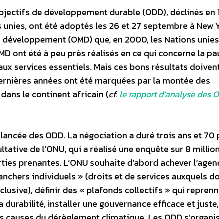
bjectifs de développement durable (ODD), déclinés en 
unies, ont été adoptés les 26 et 27 septembre à New Yo
e développement (OMD) que, en 2000, les Nations unies
MD ont été à peu près réalisés en ce qui concerne la pa
s aux services essentiels. Mais ces bons résultats doiven
 dernières années ont été marquées par la montée des
 dans le continent africain (
cf.
le rapport d’analyse des O
 lancée des ODD. La négociation a duré trois ans et 70 
ultative de l’ONU, qui a réalisé une enquête sur 8 millio
arties prenantes. L’ONU souhaite d’abord achever l’age
lanchers individuels » (droits et de services auxquels d
clusive), définir des « plafonds collectifs » qui repren
a durabilité, installer une gouvernance efficace et juste,
s causes du dérèglement climatique. Les ODD s’organi