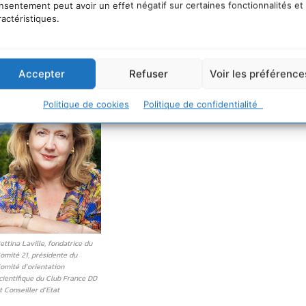
nsentement peut avoir un effet négatif sur certaines fonctionnalités et
ractéristiques.
 planète en 2030
Accepter
Refuser
Voir les préférence
Politique de cookies
Politique de confidentialité
ettina Laville, fondatrice du
omité 21, présidente du
omité d’orientation
cientifique du Club France DD
t Conseiller d’Etat