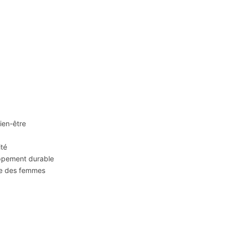
ien-être
ité
oppement durable
mie des femmes