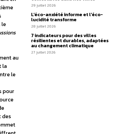
29 juillet 2026
uxième
L’éco-anxiété informe et l’éco-
s
lucidité transforme
 le
28 juillet 2026
ussions
7 indicateurs pour des villes
résilientes et durables, adaptées
au changement climatique
27 juillet 2026
ement au
 la
ntre le
s pour
source
de
c des
 Sommet
iffrent