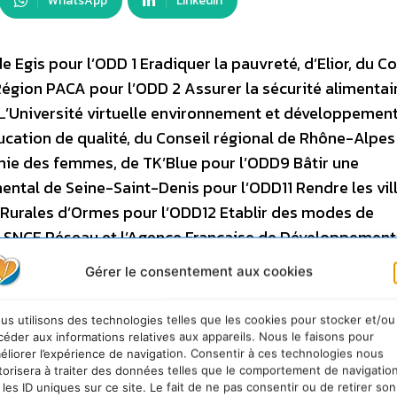
WhatsApp
Linkedin
 Egis pour l’ODD 1 Eradiquer la pauvreté, d’Elior, du Co
gion PACA pour l’ODD 2 Assurer la sécurité alimentair
e L’Université virtuelle environnement et développemen
ucation de qualité, du Conseil régional de Rhône-Alpes
omie des femmes, de TK’Blue pour l’ODD9 Bâtir une
mental de Seine-Saint-Denis pour l’ODD11 Rendre les vil
es Rurales d’Ormes pour l’ODD12 Etablir des modes de
 SNCF Réseau et l’Agence Française de Développement
ement climatique, du Conseil régional de Bretagne pour
Gérer le consentement aux cookies
estres, de SUEZ et du Département de la Girondepour l
stitutions efficaces, de l’Assemblée des Départements d
us utilisons des technologies telles que les cookies pour stocker et/ou
s pour la réalisation des ODD. Des exemples à retrouve
céder aux informations relatives aux appareils. Nous le faisons pour
éliorer l’expérience de navigation. Consentir à ces technologies nous
u Comité 21, présidente du Comité d’orientation scientif
torisera à traiter des données telles que le comportement de navigatio
17 ODD pour 8 milliards d’habitants de la planète en 203
 les ID uniques sur ce site. Le fait de ne pas consentir ou de retirer son