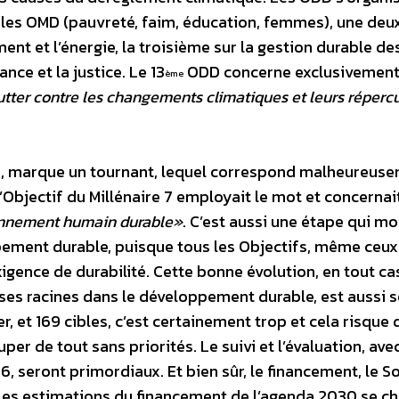
d les OMD (pauvreté, faim, éducation, femmes), une de
ement et l’énergie, la troisième sur la gestion durable de
ance et la justice.
Le 13
ODD concerne exclusivement
ème
tter contre les changements climatiques et leurs réperc
fs, marque un tournant, lequel correspond malheureus
’Objectif du Millénaire 7 employait le mot et concernait
onnement humain durable»
. C’est aussi une étape qui mo
pement durable, puisque tous les Objectifs, même ceux
igence de durabilité. Cette bonne évolution, en tout ca
ses racines dans le développement durable, est aussi 
, et 169 cibles, c’est certainement trop et cela risque 
uper de tout sans priorités. Le suivi et l’évaluation, ave
6, seront primordiaux. Et bien sûr, le financement, le
Les estimations du financement de l’agenda 2030 se ch