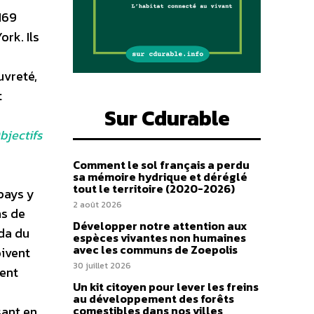
169
rk. Ils
uvreté,
t
Sur Cdurable
bjectifs
Comment le sol français a perdu
sa mémoire hydrique et déréglé
tout le territoire (2020-2026)
pays y
2 août 2026
ns de
Développer notre attention aux
nda du
espèces vivantes non humaines
avec les communs de Zoepolis
oivent
30 juillet 2026
nent
Un kit citoyen pour lever les freins
au développement des forêts
sant en
comestibles dans nos villes