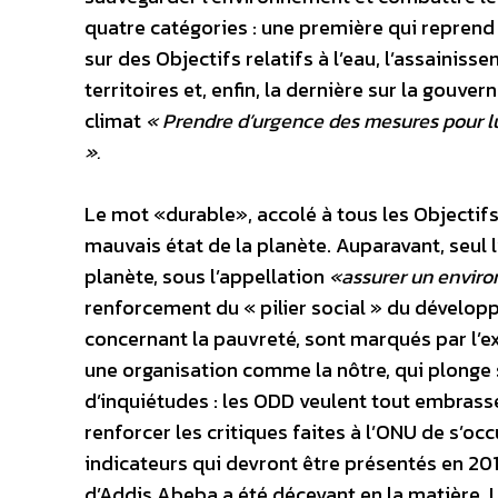
quatre catégories : une première qui repren
sur des Objectifs relatifs à l’eau, l’assainiss
territoires et, enfin, la dernière sur la gouvern
climat
« Prendre d’urgence des mesures pour lu
».
Le mot «durable», accolé à tous les Objecti
mauvais état de la planète. Auparavant, seul l
planète, sous l’appellation
«assurer un envir
renforcement du « pilier social » du dévelop
concernant la pauvreté, sont marqués par l’ex
une organisation comme la nôtre, qui plonge 
d’inquiétudes : les ODD veulent tout embrasser
renforcer les critiques faites à l’ONU de s’occ
indicateurs qui devront être présentés en 201
d’Addis Abeba a été décevant en la matière. 