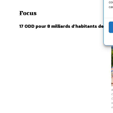
co
ca
Focus
17 ODD pour 8 milliards d’habitants de la
B
C
C
s
e