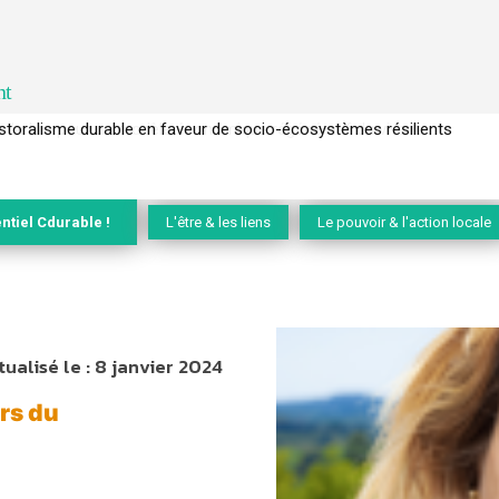
nt
l’arbre pour un modèle économique régénératif du vivant …
ntiel Cdurable !
L'être & les liens
Le pouvoir & l'action locale
tualisé le :
8 janvier 2024
rs du