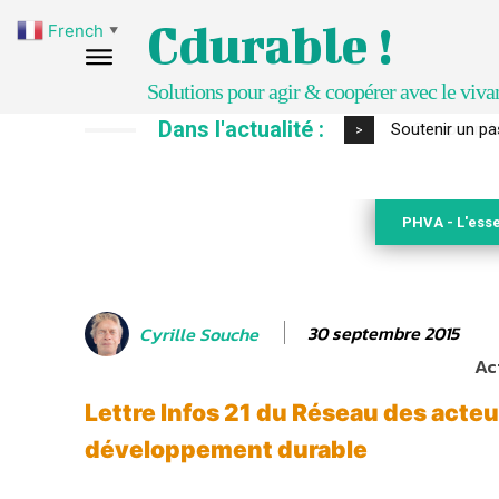
Cdurable !
French
▼
Solutions pour agir & coopérer avec le viva
Dans l'actualité :
S’inspirer de 
>
PHVA - L'esse
30 septembre 2015
Cyrille Souche
Ac
Lettre Infos 21 du Réseau des acteu
développement durable