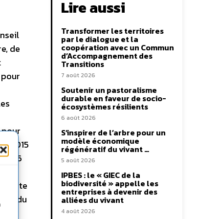
Lire aussi
Transformer les territoires
nseil
par le dialogue et la
coopération avec un Commun
e, de
d’Accompagnement des
t
Transitions
 pour
7 août 2026
Soutenir un pastoralisme
durable en faveur de socio-
les
écosystèmes résilients
6 août 2026
 pour
S’inspirer de l’arbre pour un
modèle économique
 l’ODD15
régénératif du vivant …
’ODD16
5 août 2026
e
IPBES : le « GIEC de la
biodiversité » appelle les
r juste
entreprises à devenir des
ique du
alliées du vivant
n
0
«
4 août 2026