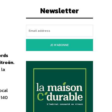
Newsletter
JE M'ABONNE
ords
itroën.
 la
ocal
-140