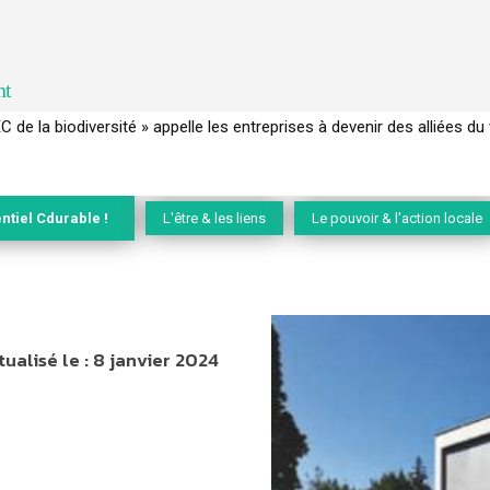
nt
 français a perdu sa mémoire hydrique et déréglé tout le territoire 
ntiel Cdurable !
L'être & les liens
Le pouvoir & l'action locale
tualisé le :
8 janvier 2024