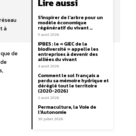
Lire aussi
S’inspirer de l’arbre pour un
 réseau
modèle économique
régénératif du vivant …
t à
5 août 2026
IPBES : le « GIEC de la
biodiversité » appelle les
rque de
entreprises à devenir des
alliées du vivant
 de
4 août 2026
s,
Comment le sol français a
perdu sa mémoire hydrique et
déréglé tout le territoire
(2020-2026)
2 août 2026
Permaculture, la Voie de
l’Autonomie
30 juillet 2026