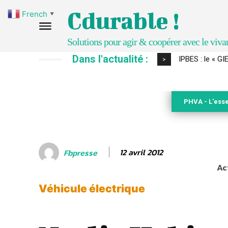
Cdurable !
French
▼
Solutions pour agir & coopérer avec le viva
Dans l'actualité :
Comment le sol
>
PHVA - L'esse
12 avril 2012
Fbpresse
Ac
Véhicule électrique