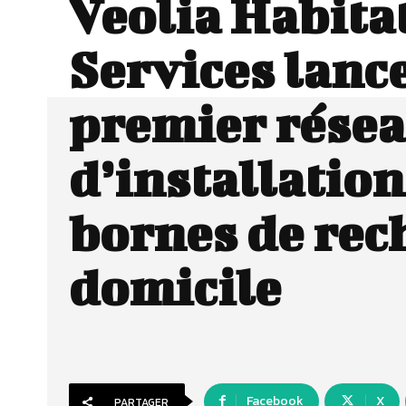
Veolia Habita
Services lance
premier rése
d’installation
bornes de rec
domicile
Facebook
X
PARTAGER