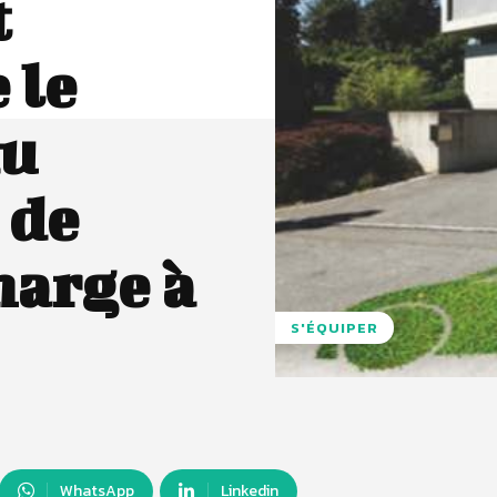
t
 le
au
 de
harge à
S'ÉQUIPER
WhatsApp
Linkedin