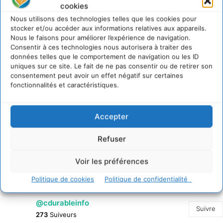
cookies
7 août 2026
Nous utilisons des technologies telles que les cookies pour
Soutenir un pastoralisme durable en faveur de
stocker et/ou accéder aux informations relatives aux appareils.
socio-écosystèmes résilients
Nous le faisons pour améliorer l’expérience de navigation.
6 août 2026
Consentir à ces technologies nous autorisera à traiter des
S’inspirer de l’arbre pour un modèle économique
données telles que le comportement de navigation ou les ID
régénératif du vivant …
uniques sur ce site. Le fait de ne pas consentir ou de retirer son
consentement peut avoir un effet négatif sur certaines
5 août 2026
fonctionnalités et caractéristiques.
IPBES : le « GIEC de la biodiversité » appelle les
entreprises à devenir des alliées du vivant
4 août 2026
Accepter
Comment le sol français a perdu sa mémoire
hydrique et déréglé tout le territoire (2020-2026)
Refuser
2 août 2026
Voir les préférences
Politique de cookies
Politique de confidentialité
@cdurableinfo
Suivre
273
Suiveurs