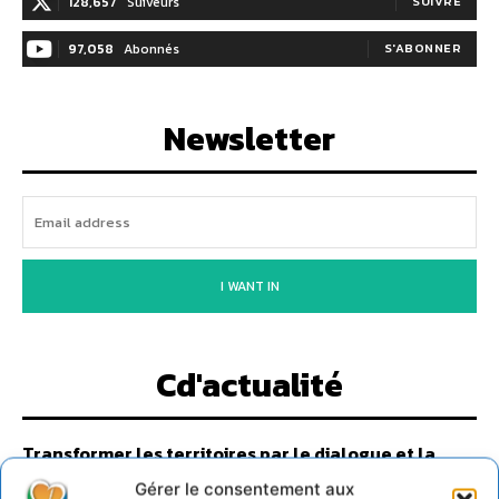
128,657
Suiveurs
SUIVRE
97,058
Abonnés
S'ABONNER
Newsletter
I WANT IN
Cd'actualité
Transformer les territoires par le dialogue et la
coopération avec un Commun d’Accompagnement
des Transitions
Gérer le consentement aux