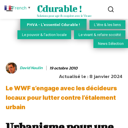
Cdurable !
French
▼
Solutions pour agir & coopérer avec le Vivant
PHVA - L'essentiel Cdurable !
L'être & les liens
Le pouvoir & l'action locale
Le vivant & refaire société
News Sélection
David Naulin
19 octobre 2010
Actualisé le :
8 janvier 2024
Le WWF s’engage avec les décideurs
locaux pour lutter contre l’étalement
urbain
Urbanisme pour une