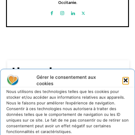
Occitanie.
Lire aussi
Gérer le consentement aux
Transformer les territoires par le dialogue et la
cookies
coopération avec un Commun
Nous utilisons des technologies telles que les cookies pour
d’Accompagnement des Transitions
stocker et/ou accéder aux informations relatives aux appareils.
7 août 2026
Nous le faisons pour améliorer l’expérience de navigation.
Consentir à ces technologies nous autorisera à traiter des
Soutenir un pastoralisme durable en faveur de
socio-écosystèmes résilients
données telles que le comportement de navigation ou les ID
uniques sur ce site. Le fait de ne pas consentir ou de retirer son
6 août 2026
consentement peut avoir un effet négatif sur certaines
S’inspirer de l’arbre pour un modèle
fonctionnalités et caractéristiques.