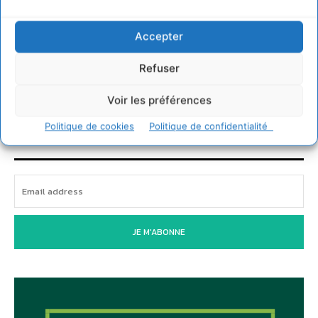
économique régénératif du vivant …
5 août 2026
Accepter
IPBES : le « GIEC de la biodiversité » appelle les
entreprises à devenir des alliées du vivant
Refuser
4 août 2026
Voir les préférences
Politique de cookies
Politique de confidentialité
Newsletter
JE M'ABONNE