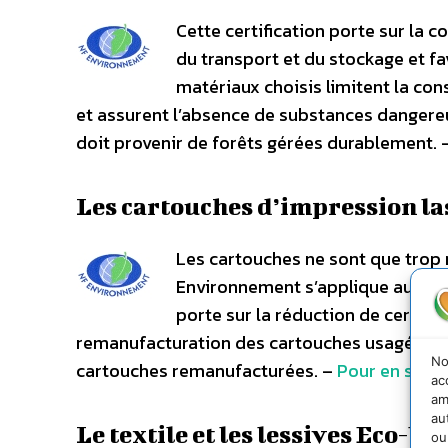
Cette certification porte sur la
du transport et du stockage et fav
matériaux choisis limitent la con
et assurent l’absence de substances dangereus
doit provenir de forêts gérées durablement. 
Les cartouches d’impression l
Les cartouches ne sont que trop
Environnement s’applique aux car
porte sur la réduction de certain
remanufacturation des cartouches usagées, ain
No
cartouches remanufacturées. –
Pour en savo
ac
am
au
Le textile et les lessives Eco-lab
ou