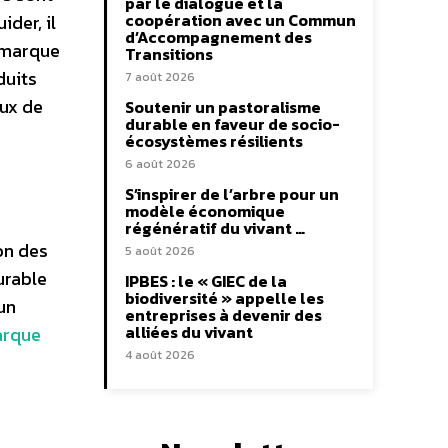
par le dialogue et la
coopération avec un Commun
der, il
d’Accompagnement des
a marque
Transitions
duits
7 août 2026
eux de
Soutenir un pastoralisme
durable en faveur de socio-
écosystèmes résilients
6 août 2026
S’inspirer de l’arbre pour un
modèle économique
régénératif du vivant …
on des
5 août 2026
urable
IPBES : le « GIEC de la
biodiversité » appelle les
un
entreprises à devenir des
alliées du vivant
arque
4 août 2026