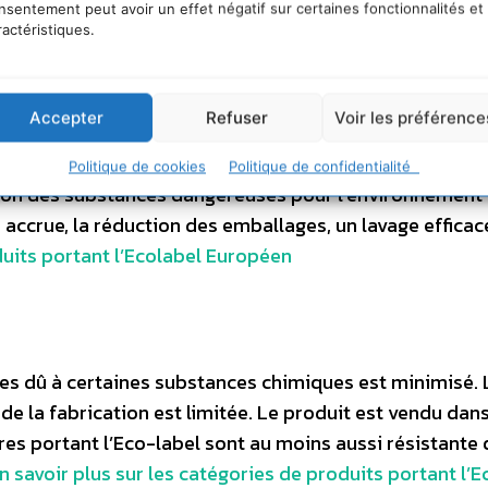
nsentement peut avoir un effet négatif sur certaines fonctionnalités et
ractéristiques.
 pour le milieu aquatique et pour l’atmosphère a été l
. Le risque de réactions allergiques est réduit. Le produ
its classiques. Le produit présente la même résistance
Accepter
Refuser
Voir les préférence
ques pour le lavage, le frottement au séchage et l’expo
les garantissent une réduction de la quantité totale de
Politique de cookies
Politique de confidentialité
tion des substances dangereuses pour l’environnement
accrue, la réduction des emballages, un lavage efficac
duits portant l’Ecolabel Européen
ues dû à certaines substances chimiques est minimisé. 
rs de la fabrication est limitée. Le produit est vendu dan
es portant l’Eco-label sont au moins aussi résistante 
n savoir plus sur les catégories de produits portant l’E