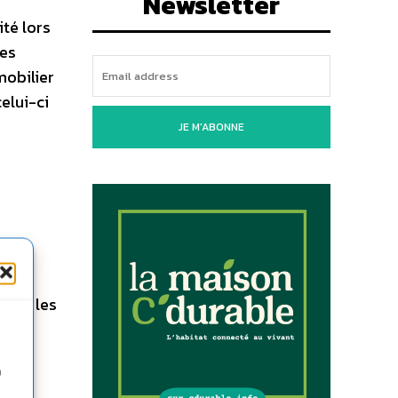
Newsletter
té lors
les
mobilier
elui-ci
JE M'ABONNE
tion
quer les
n