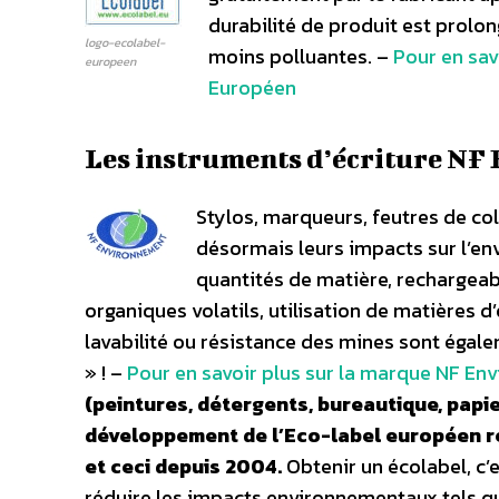
durabilité de produit est prolon
logo-ecolabel-
moins polluantes. –
Pour en sav
europeen
Européen
Les instruments d’écriture N
Stylos, marqueurs, feutres de co
désormais leurs impacts sur l’en
quantités de matière, rechargeabi
organiques volatils, utilisation de matières d
lavabilité ou résistance des mines sont égale
» ! –
Pour en savoir plus sur la marque NF En
(peintures, détergents, bureautique, papie
développement de l’Eco-label européen r
et ceci depuis 2004.
Obtenir un écolabel, c’
réduire les impacts environnementaux tels que 