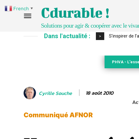
Cdurable !
French
▼
Solutions pour agir & coopérer avec le viva
Dans l'actualité :
S’inspirer de 
>
PHVA - L'esse
18 août 2010
Cyrille Souche
Ac
Communiqué AFNOR