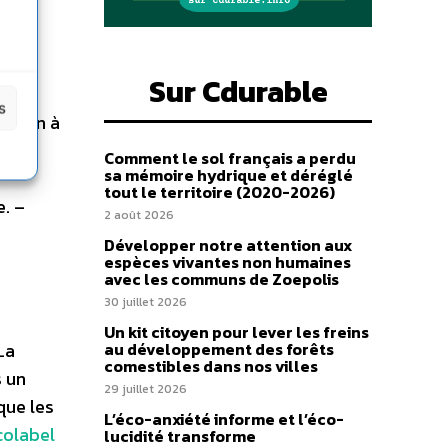
imité
it ne
Sur Cdurable
 des
s
sition à
Comment le sol français a perdu
sa mémoire hydrique et déréglé
tout le territoire (2020-2026)
e. –
2 août 2026
Développer notre attention aux
espèces vivantes non humaines
avec les communs de Zoepolis
30 juillet 2026
Un kit citoyen pour lever les freins
La
au développement des forêts
comestibles dans nos villes
s un
29 juillet 2026
que les
L’éco-anxiété informe et l’éco-
colabel
lucidité transforme