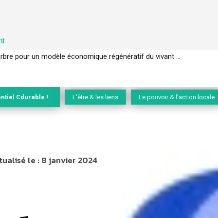
nt
l’arbre pour un modèle économique régénératif du vivant …
ntiel Cdurable !
L'être & les liens
Le pouvoir & l'action locale
tualisé le :
8 janvier 2024