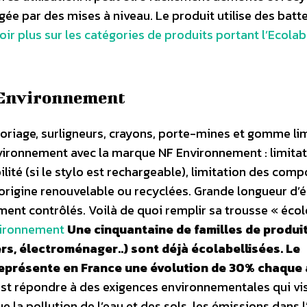
gée par des mises à niveau. Le produit utilise des batt
oir plus sur les catégories de produits portant l’Ecolab
F Environnement
loriage, surligneurs, crayons, porte-mines et gomme li
vironnement avec la marque NF Environnement : limita
lité (si le stylo est rechargeable), limitation des com
’origine renouvelable ou recyclées. Grande longueur d’é
ment contrôlés. Voilà de quoi remplir sa trousse « éco
vironnement
Une cinquantaine de familles de produi
rs, électroménager..) sont déjà écolabellisées. Le
eprésente en France une évolution de 30% chaque
est répondre à des exigences environnementales qui vi
la pollution de l’eau et des sols, les émissions dans l’