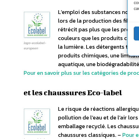
co
ca
L’emploi des substances nocives
lors de la production des fibres
rétrécit pas plus que les produ
couleurs que les produits classi
logo-ecolabel-
la lumière. Les détergents texti
europeen
produits chimiques, une limita
aquatique, une biodégradabilité 
Pour en savoir plus sur les catégories de pro
et les chaussures Eco-label
Le risque de réactions allergiq
pollution de l’eau et de l’air lo
emballage recyclé. Les chaussur
chaussures classiques. –
Pour e