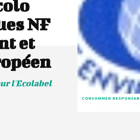
colo
ues NF
t et
ropéen
ur l'Ecolabel
CONSOMMER RESPONSAB