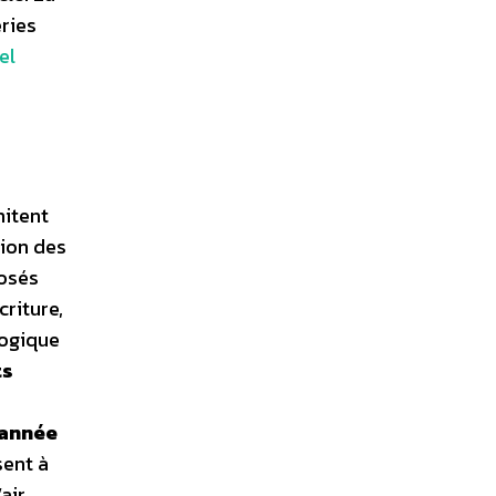
eries
el
mitent
tion des
posés
criture,
logique
ts
 année
sent à
air,