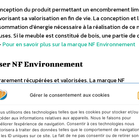
 conception du produit permettant un encombrement limi
orisant sa valorisation en fin de vie. La conception et 
sommation d’énergie nécessaire à la réalisation de ce 
es. Si le meuble est constitué de bois, une partie de c
–
Pour en savoir plus sur la marque NF Environnement
aser NF Environnement
 rarement récupérées et valorisées. La marque NF
touches d’origine ou remanufacturées. Cette certifica
Gérer le consentement aux cookies
es substances dangereuses, la collecte et la
si que la réutilisation de pièces de qualité pour fabri
us utilisons des technologies telles que les cookies pour stocker et/ou
ir plus sur la marque NF Environnement
céder aux informations relatives aux appareils. Nous le faisons pour
éliorer l’expérience de navigation. Consentir à ces technologies nous
torisera à traiter des données telles que le comportement de navigatio
el
 les ID uniques sur ce site. Le fait de ne pas consentir ou de retirer son