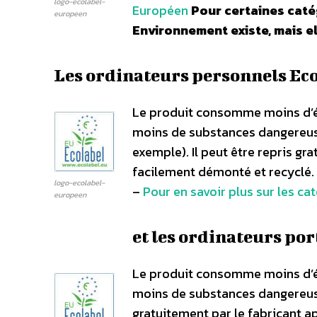
logo-ecolabel-
Européen
Pour certaines caté
europeen
Environnement existe, mais el
Les ordinateurs personnels Eco
Le produit consomme moins d’éne
moins de substances dangereuse
exemple). Il peut être repris gra
facilement démonté et recyclé. 
logo-ecolabel-
–
Pour en savoir plus sur les c
europeen
et les ordinateurs por
Le produit consomme moins d’éne
moins de substances dangereuses
gratuitement par le fabricant ap