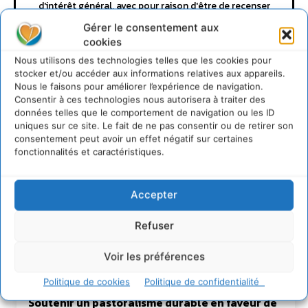
d'intérêt général, avec pour raison d'être de recenser
et partager les solutions utiles et durables pour agir
Gérer le consentement aux
et coopérer avec le vivant. Je suis ouvert à toute
cookies
proposition de coopération mutuellement bénéfique
au service de la régénération du vivant.
Nous utilisons des technologies telles que les cookies pour
stocker et/ou accéder aux informations relatives aux appareils.
Nous le faisons pour améliorer l’expérience de navigation.
Consentir à ces technologies nous autorisera à traiter des
données telles que le comportement de navigation ou les ID
uniques sur ce site. Le fait de ne pas consentir ou de retirer son
consentement peut avoir un effet négatif sur certaines
fonctionnalités et caractéristiques.
Accepter
Lire aussi
Refuser
Transformer les territoires par le dialogue et la
coopération avec un Commun
Voir les préférences
d’Accompagnement des Transitions
Politique de cookies
Politique de confidentialité
7 août 2026
Soutenir un pastoralisme durable en faveur de