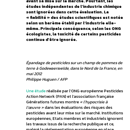
avant sa mise sur le marché. Pourtant, les
études indépendantes de l’industrie chimique
sont ignorées dans cette évaluation. La
« fiabilité » des études scientifiques est notée
selon un barème établi par l’industrie elle-
même. Principale conséquence, selon les ONG
écologistes, la toxicité de certains pesticides
continue d’être ignorée.
Épandage de pesticides sur un champ de pommes de
terre à Godewaersvelde, dans le Nord de la France, en
mai 2012
Philippe Huguen / AFP
Une étude
réalisée par l’ONG européenne Pesticides
Action Network (PAN) et l’association française
Générations futures montre
« l’hypocrisie à
l’œuvre »
dans les évaluations des risques des
pesticides avant leur mise sur le marché. Institutions
européennes, Etats membres et industriels ignorent
les travaux issus de la recherche publique et ce,
malgré la réglementation européenne en place