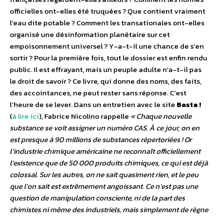
officielles ont-elles été truquées ? Que contient vraiment
l’eau dite potable ? Comment les transationales ont-elles
organisé une désinformation planétaire sur cet
empoisonnement universel ? Y-a-t-il une chance de s’en
sortir ? Pour la première fois, tout le dossier est enfin rendu
public. Il est effrayant, mais un peuple adulte n’a-t-il pas
le droit de savoir ? Ce livre, qui donne des noms, des faits,
des accointances, ne peut rester sans réponse. C’est
l’heure de se lever. Dans un entretien avec le site
Basta !
(
à lire ici
), Fabrice Nicolino rappelle
« Chaque nouvelle
substance se voit assigner un numéro CAS. À ce jour, on en
est presque à 90 millions de substances répertoriées ! Or
l’industrie chimique américaine ne reconnaît officiellement
l’existence que de 50 000 produits chimiques, ce qui est déjà
colossal. Sur les autres, on ne sait quasiment rien, et le peu
que l’on sait est extrêmement angoissant. Ce n’est pas une
question de manipulation consciente, ni de la part des
chimistes ni même des industriels, mais simplement de règne