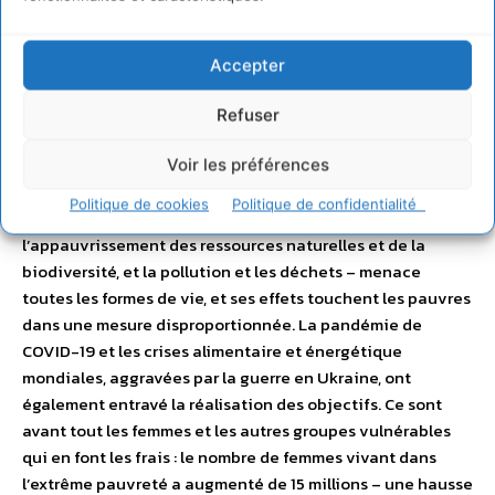
Développement Durable
Accepter
Dans un contexte où la population mondiale a atteint 8
milliards d’habitants en 2022, la réalisation des objectifs
Refuser
de développement durable est au point mort. Elle a même
reculé en ce qui concerne la pauvreté, l’emploi, la santé et
Voir les préférences
l’éducation ainsi que dans d’autres domaines. La triple
Politique de cookies
Politique de confidentialité
crise planétaire – les changements climatiques,
l’appauvrissement des ressources naturelles et de la
biodiversité, et la pollution et les déchets – menace
toutes les formes de vie, et ses effets touchent les pauvres
dans une mesure disproportionnée. La pandémie de
COVID-19 et les crises alimentaire et énergétique
mondiales, aggravées par la guerre en Ukraine, ont
également entravé la réalisation des objectifs. Ce sont
avant tout les femmes et les autres groupes vulnérables
qui en font les frais : le nombre de femmes vivant dans
l’extrême pauvreté a augmenté de 15 millions – une hausse