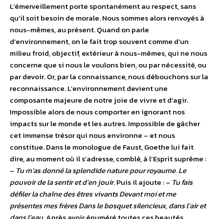
L’émerveillement porte spontanément au respect, sans
qu’il soit besoin de morale. Nous sommes alors renvoyés à
nous-mêmes, au présent. Quand on parle
d’environnement, on le fait trop souvent comme d’un
milieu froid, objectif, extérieur à nous-mêmes, qui ne nous
concerne que si nous le voulons bien, ou par nécessité, ou
par devoir. Or, par la connaissance, nous débouchons sur la
reconnaissance. L’environnement devient une
composante majeure de notre joie de vivre et d’agir.
Impossible alors de nous comporter en ignorant nos
impacts sur le monde et les autres. Impossible de gâcher
cet immense trésor qui nous environne – et nous
constitue. Dans le monologue de Faust, Goethe lui fait
dire, au moment où il s’adresse, comblé, à l’Esprit suprême :
–
Tu m’as donné la splendide nature pour royaume. Le
pouvoir de la sentir et d’en jouir
. Puis il ajoute : –
Tu fais
défiler la chaîne des êtres vivants Devant moi et me
présentes mes frères Dans le bosquet silencieux, dans l’air et
dans l’eau.
Après avoir énuméré toutes ces beautés