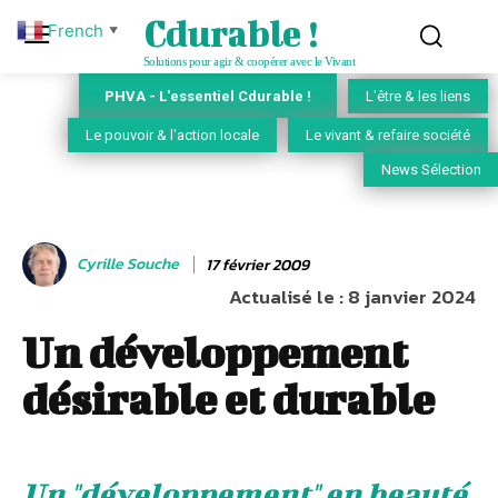
Cdurable !
French
▼
Solutions pour agir & coopérer avec le Vivant
PHVA - L'essentiel Cdurable !
L'être & les liens
Le pouvoir & l'action locale
Le vivant & refaire société
News Sélection
Cyrille Souche
17 février 2009
Actualisé le :
8 janvier 2024
Un développement
désirable et durable
Un "développement" en beauté