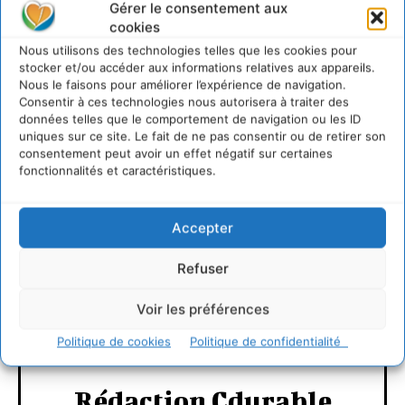
Gérer le consentement aux
cookies
Nous utilisons des technologies telles que les cookies pour
Documents joints
stocker et/ou accéder aux informations relatives aux appareils.
Nous le faisons pour améliorer l’expérience de navigation.
Consentir à ces technologies nous autorisera à traiter des
3 étapes du guide pratique pour l’intégration des ODD dans les rapports
données telles que le comportement de navigation ou les ID
d’entreprise élaboré par le GRI et le Pacte mondial des Nations Unies
uniques sur ce site. Le fait de ne pas consentir ou de retirer son
consentement peut avoir un effet négatif sur certaines
LAISSER UN COMMENTAIRE
fonctionnalités et caractéristiques.
CONNECTER POUR LAISSER UN COMMENTAIRE
Accepter
Refuser
Voir les préférences
Politique de cookies
Politique de confidentialité
Rédaction Cdurable