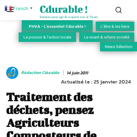
Cdurable !
French
▼
Solutions pour agir & coopérer avec le Vivant
PHVA - L'essentiel Cdurable !
L'être & les liens
Le pouvoir & l'action locale
Le vivant & refaire société
News Sélection
Rédaction Cdurable
14 juin 2011
Actualisé le :
25 janvier 2024
Traitement des
déchets, pensez
Agriculteurs
Composteurs de