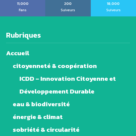
11,000
200
18,000
Fans
Suiveurs
Suiveurs
Rubriques
Accueil
citoyenneté & coopération
ICDD – Innovation Citoyenne et
Développement Durable
eau & biodiversité
énergie & climat
sobriété & circularité