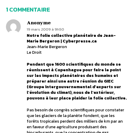
1 COMMENTAIRE
Anonyme
19 mars 2009 à 9h50
Notre folie collective planétaire de Jean-
Marie Bergeron | Cyberpresse.ca
Jean-Marie Bergeron
Le Droit
Pendant que 1600 scientifiques du monde se
réunissent à Copenhague pour faire le point
sur les impacts planétaires des humains et
préparer ainsi une autre réunion du GIEC
(Groupe intergouvernemental d’experts sur
l’évolution du climat), nous de l’extérieur,
pouvons à leur place plaider la folie collective.
Pas besoin de congrès scientifiques pour constater
que les glaciers de la planète fondent, que les
forêts tropicales perdent des milliers de km par an
en faveur d’une agriculture produisant des
biocarburants, que la concentration de gaz