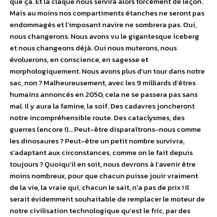
que ça. Et la claque nous servira alors forcément de leçon.
Mais au moins nos compartiments étanches ne seront pas
endommagés et l’imposant navire ne sombrera pas. Oui,
nous changerons. Nous avons vu le gigantesque iceberg
et nous changeons déjà. Oui nous muterons, nous
évoluerons, en conscience, en sagesse et
morphologiquement. Nous avons plus d’un tour dans notre
sac, non ? Malheureusement, avec les 9 milliards d’êtres
humains annoncés en 2050, cela ne se passera pas sans
mal. Il y aura la famine, la soif. Des cadavres joncheront
notre incompréhensible route. Des cataclysmes, des
guerres (encore !)… Peut-être disparaîtrons-nous comme
les dinosaures ? Peut-être un petit nombre survivra,
s’adaptant aux circonstances, comme on le fait depuis
toujours ? Quoiqu’il en soit, nous devrons à l’avenir être
moins nombreux, pour que chacun puisse jouir vraiment
de la vie, la vraie qui, chacun le sait, n’a pas de prix ! Il
serait évidemment souhaitable de remplacer le moteur de
notre civilisation technologique qu’est le fric, par des