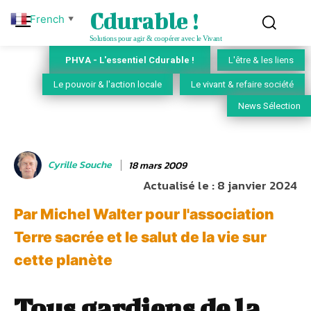
Cdurable !
French
▼
Solutions pour agir & coopérer avec le Vivant
PHVA - L'essentiel Cdurable !
L'être & les liens
Le pouvoir & l'action locale
Le vivant & refaire société
News Sélection
Cyrille Souche
18 mars 2009
Actualisé le :
8 janvier 2024
Par Michel Walter pour l'association
Terre sacrée et le salut de la vie sur
cette planète
Tous gardiens de la