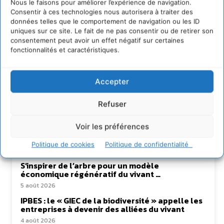
Nous le faisons pour améliorer l’expérience de navigation.
Consentir à ces technologies nous autorisera à traiter des
données telles que le comportement de navigation ou les ID
uniques sur ce site. Le fait de ne pas consentir ou de retirer son
consentement peut avoir un effet négatif sur certaines
fonctionnalités et caractéristiques.
Accepter
Lire aussi
Refuser
Voir les préférences
Soutenir un pastoralisme durable en faveur de
socio-écosystèmes résilients
Politique de cookies
Politique de confidentialité
6 août 2026
S’inspirer de l’arbre pour un modèle
économique régénératif du vivant …
5 août 2026
IPBES : le « GIEC de la biodiversité » appelle les
entreprises à devenir des alliées du vivant
4 août 2026