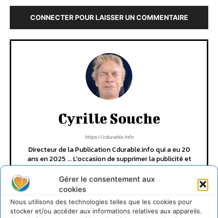
CONNECTER POUR LAISSER UN COMMENTAIRE
Cyrille Souche
https://cdurable.info
Directeur de la Publication Cdurable.info qui a eu 20
ans en 2025 ... L'occasion de supprimer la publicité et
d'un nouveau départ vers un webmedia participatif
d'intérêt général, avec pour raison d'être de recenser
Gérer le consentement aux
et partager les solutions utiles et durables pour agir
cookies
et coopérer avec le vivant. Je suis ouvert à toute
Nous utilisons des technologies telles que les cookies pour
proposition de coopération mutuellement bénéfique
stocker et/ou accéder aux informations relatives aux appareils.
au service de la régénération du vivant.