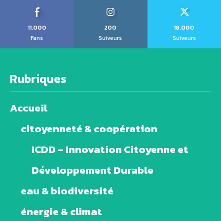
11,000
200
18,000
Fans
Suiveurs
Suiveurs
Rubriques
Accueil
citoyenneté & coopération
ICDD – Innovation Citoyenne et
Développement Durable
eau & biodiversité
énergie & climat