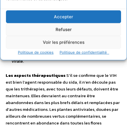
effectués et quelle est la nature de ces prélèvements ? –
des souches utilisées par les laboratoires
Accepter
pharmaceutiques pour la recherche de molécules
antirétrovirales dont les actions sont subtiles :
Refuser
inhibition de la transcriptase inverse
Voir les préférences
inhibition de la protéase virale
Politique de cookies
Politique de confidentialité
inhibition de la fusion des membranes cellulaire et
virale.
Les aspects thérapeutiques
S’il se confirme que le VIH
est bien l’agent responsable du sida, il n’en découle pas
que les trithérapies, avec tous leurs défauts, doivent être
maintenues. Elles devraient au contraire être
abandonnées dans les plus brefs délais et remplacées par
d’autres médications. Les plantes antivirales, douées par
ailleurs de nombreuses vertus complémentaires, se
rencontrent en abondance dans toutes les flores