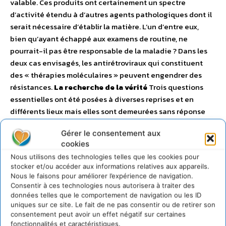
valable. Ces produits ont certainement un spectre
d’activité étendu à d’autres agents pathologiques dont il
serait nécessaire d’établir la matière. L’un d’entre eux,
bien qu’ayant échappé aux examens de routine, ne
pourrait-il pas être responsable de la maladie ? Dans les
deux cas envisagés, les antirétroviraux qui constituent
des « thérapies moléculaires » peuvent engendrer des
résistances.
La recherche de la vérité
Trois questions
essentielles ont été posées à diverses reprises et en
différents lieux mais elles sont demeurées sans réponse
jusqu’à ce jour. Elles permettraient d’apporter la lumière,
Gérer le consentement aux
de percer la brume épaisse qui entoure le sida. – Quels
cookies
sont les chercheurs qui, après l’équipe de l’Institut Pasteur
Nous utilisons des technologies telles que les cookies pour
ont observé, isolé et cultivé des souches virales
stocker et/ou accéder aux informations relatives aux appareils.
comparables à la souche initiale ? – Existe-t-il un
Nous le faisons pour améliorer l’expérience de navigation.
laboratoire de référence chargé, comme tel est le cas pour
Consentir à ces technologies nous autorisera à traiter des
d’autres virus, de la garde et de l’entretien des souches de
données telles que le comportement de navigation ou les ID
uniques sur ce site. Le fait de ne pas consentir ou de retirer son
VIH? Oû est-il situé ? – Quelles sont les origines humaines
consentement peut avoir un effet négatif sur certaines
– à quels stades de la maladie les prélèvements ont-ils été
fonctionnalités et caractéristiques.