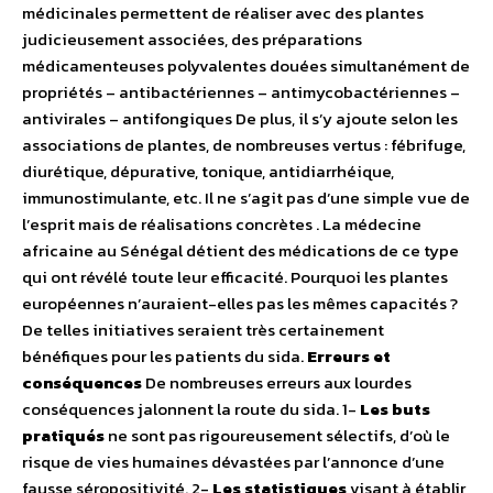
médicinales permettent de réaliser avec des plantes
judicieusement associées, des préparations
médicamenteuses polyvalentes douées simultanément de
propriétés – antibactériennes – antimycobactériennes –
antivirales – antifongiques De plus, il s’y ajoute selon les
associations de plantes, de nombreuses vertus : fébrifuge,
diurétique, dépurative, tonique, antidiarrhéique,
immunostimulante, etc. Il ne s’agit pas d’une simple vue de
l’esprit mais de réalisations concrètes . La médecine
africaine au Sénégal détient des médications de ce type
qui ont révélé toute leur efficacité. Pourquoi les plantes
européennes n’auraient-elles pas les mêmes capacités ?
De telles initiatives seraient très certainement
bénéfiques pour les patients du sida.
Erreurs et
conséquences
De nombreuses erreurs aux lourdes
conséquences jalonnent la route du sida. 1-
Les buts
pratiqués
ne sont pas rigoureusement sélectifs, d’où le
risque de vies humaines dévastées par l’annonce d’une
fausse séropositivité. 2-
Les statistiques
visant à établir